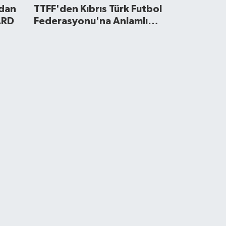
'dan
TTFF'den Kıbrıs Türk Futbol
ARD
Federasyonu'na Anlamlı
Ziyaret
BERLER
smail Karakaş, TİMBİR Polit