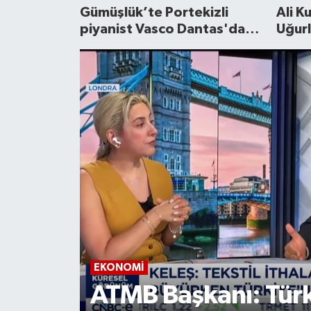
Gümüşlük’te Portekizli
Ali K
Ekonomi
piyanist Vasco Dantas'dan
Uğur
Fado
Magazin
EKONOMI
ere'de
EPHESUS markası N