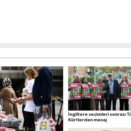
İngiltere seçimleri sonrası T
Kürtlerden mesaj