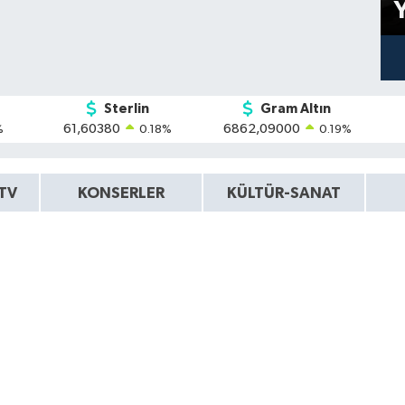
Sterlin
Gram Altın
61,60380
6862,09000
%
0.18
%
0.19
%
TV
KONSERLER
KÜLTÜR-SANAT