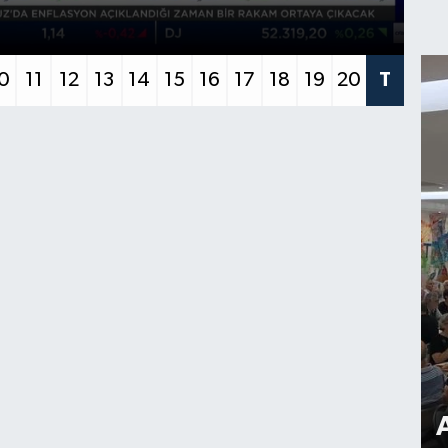
ere raflarında
K
0
11
12
13
14
15
16
17
18
19
20
T