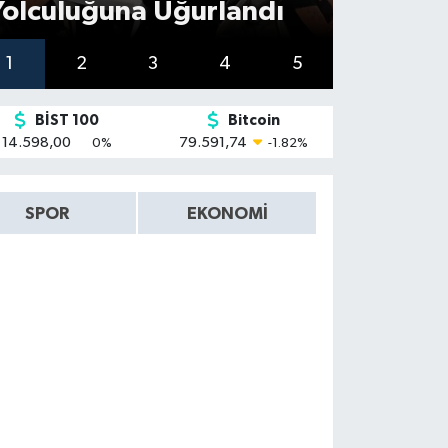
Yolculuğuna Uğurlandı
işte T
1
2
3
4
5
BİST 100
Bitcoin
14.598,00
79.591,74
0
%
-1.82
%
SPOR
EKONOMI