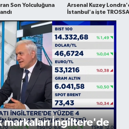
uran Son Yolculuğuna
Arsenal Kuzey Londra
landı
İstanbul'a işte TROSS
HA
'JOY Catering
İ