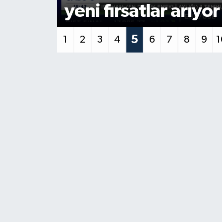
güvencesiyle İngilt
6
1
2
3
4
5
7
8
9
1