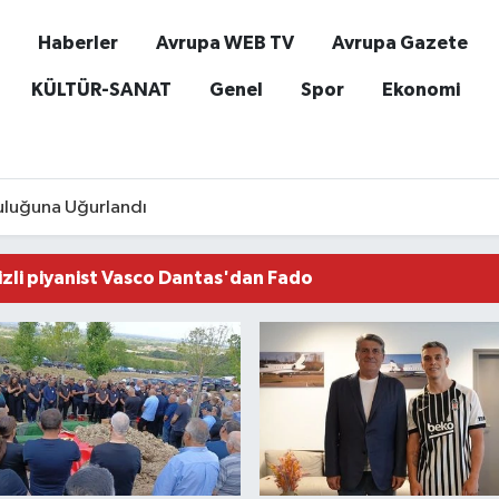
Haberler
Avrupa WEB TV
Avrupa Gazete
KÜLTÜR-SANAT
Genel
Spor
Ekonomi
culuğuna Uğurlandı
zli piyanist Vasco Dantas'dan Fado