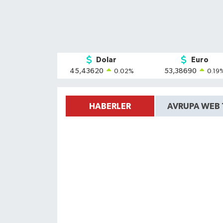
Dolar
Euro
45,43620
53,38690
0.02
%
0.19
HABERLER
AVRUPA WEB 