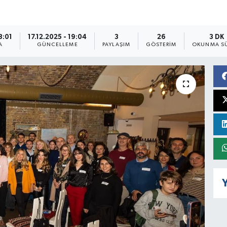
8:01
17.12.2025 - 19:04
3
26
3 DK
A
GÜNCELLEME
PAYLAŞIM
GÖSTERIM
OKUNMA SÜ
Y