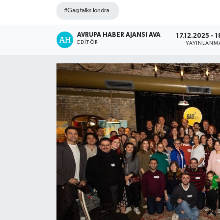
#Gag talks londra
Ekonomi
AVRUPA HABER AJANSI AVA
17.12.2025 - 1
Magazin
EDITÖR
YAYINLANM