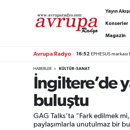
Yayın Akışı
Yayın Akışı
Nöbetçi Eczaneler
Konserler
Magazin
Haberler
Hava Durumu
Avrupa WEB TV
Namaz Vakitleri
Avrupa Radyo
16:52
EPHESUS markası N
Avrupa Gazete
Trafik Durumu
HABERLER
KÜLTÜR-SANAT
İngiltere’de 
Konserler
Süper Lig Puan Durumu ve Fikstür
buluştu
KÜLTÜR-SANAT
Tüm Manşetler
Genel
Son Dakika Haberleri
GAG Talks’ta “Fark edilmek mi,
paylaşımlarla unutulmaz bir b
Spor
Haber Arşivi