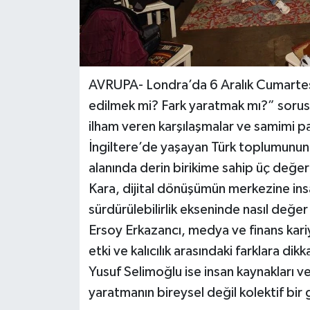
AVRUPA- Londra’da 6 Aralık Cumartes
edilmek mi? Fark yaratmak mı?” sorusu 
ilham veren karşılaşmalar ve samimi pa
İngiltere’de yaşayan Türk toplumunun b
alanında derin birikime sahip üç değe
Kara, dijital dönüşümün merkezine insa
sürdürülebilirlik ekseninde nasıl değer 
Ersoy Erkazancı, medya ve finans kar
etki ve kalıcılık arasındaki farklara dikk
Yusuf Selimoğlu ise insan kaynakları v
yaratmanın bireysel değil kolektif bir 