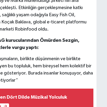
i ve Marka Mühendisliği Şirketi’nin ana
leşti. Etkinliğin gerçekleşmesine katkı
 sağlıklı yaşam odağıyla Easy Fish Oil,
n Koçak Baklava, global e-ticaret platformu
rmarketi Robinfood oldu.
GAG kurucularından Ömürden Sezgin,
erle vurgu yaptı:
maların, birlikte düşünmenin ve birlikte
yen bu topluluk, hem bireysel hem kolektif bir
 gösteriyor. Burada insanlar konuşuyor, daha
etiyorlar”
en Dört Dilde Müzikal Yolculuk
e