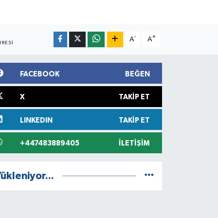
-
+
A
A
RESI
FACEBOOK
BEĞEN
X
TAKIP ET
LINKEDIN
TAKIP ET
+447483889405
İLETIŞIM
ükleniyor...