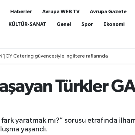
Haberler
Avrupa WEB TV
Avrupa Gazete
KÜLTÜR-SANAT
Genel
Spor
Ekonomi
'JOY Catering güvencesiyle İngiltere raflarında
yaşayan Türkler GA
 fark yaratmak mı?” sorusu etrafında ilh
uluşma yaşandı.