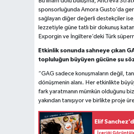
Bu ilham dolu buluşma, Ancreva Stratej
sponsorluğunda Amora Gusto’da gerçek
sağlayan diğer değerli destekçiler ise,
lezzetiyle güne tatlı bir dokunuş kata
Exporgin ve İngiltere’deki Türk süpe
Etkinlik sonunda sahneye çıkan 
topluluğun büyüyen gücüne şu sözl
“GAG sadece konuşmaların değil, tanış
dönüşmenin alanı. Her etkinlikte büyü
fark yaratmanın mümkün olduğunu bize
yakından tanışıyor ve birlikte proje ür
Elif Sanchez’d
İçeriği Görüntül