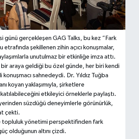
i günü gerçekleşen GAG Talks, bu kez “Fark
etrafında şekillenen zihin açıcı konuşmalar,
ylaşımlarla unutulmaz bir etkinliğe imza attı.
ir araya geldiği bu özel günde, her biri kendi
rli konuşmacı sahnedeydi. Dr. Yıldız Tuğba
nı koyan yaklaşımıyla, şirketlere
katılabileceğini etkileyici örneklerle paylaştı.
iyerinden süzdüğü deneyimlerle görünürlük,
at çekti.
e topluluk yönetimi perspektifinden fark
güç olduğunun altını çizdi.