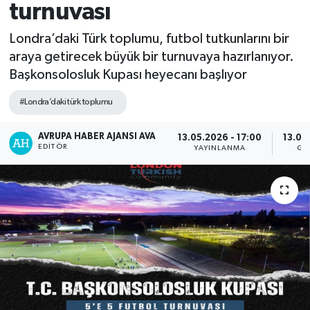
turnuvası
Ekonomi
Londra’daki Türk toplumu, futbol tutkunlarını bir
araya getirecek büyük bir turnuvaya hazırlanıyor.
Magazin
Başkonsolosluk Kupası heyecanı başlıyor
#Londra’daki türk toplumu
AVRUPA HABER AJANSI AVA
13.05.2026 - 17:00
13.05
EDITÖR
YAYINLANMA
GÜ