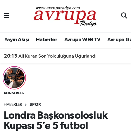
Yayın Akışı
Nöbetçi Eczaneler
Haberler
Hava Durumu
Yayın Akışı
Haberler
Avrupa WEB TV
Avrupa G
Avrupa WEB TV
Namaz Vakitleri
20:13
Ali Kuran Son Yolculuğuna Uğurlandı
Avrupa Gazete
Trafik Durumu
Konserler
Süper Lig Puan Durumu ve Fikstür
KONSERLER
KÜLTÜR-SANAT
Tüm Manşetler
HABERLER
SPOR
Genel
Son Dakika Haberleri
Londra Başkonsolosluk
Kupası 5’e 5 futbol
Spor
Haber Arşivi