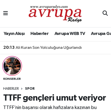
Yayın Akışı
Nöbetçi Eczaneler
Haberler
Hava Durumu
Yayın Akışı
Haberler
Avrupa WEB TV
Avrupa G
Avrupa WEB TV
Namaz Vakitleri
20:13
Ali Kuran Son Yolculuğuna Uğurlandı
Avrupa Gazete
Trafik Durumu
Konserler
Süper Lig Puan Durumu ve Fikstür
KONSERLER
KÜLTÜR-SANAT
Tüm Manşetler
HABERLER
SPOR
Genel
Son Dakika Haberleri
TTFF gençleri umut veriyor
Spor
Haber Arşivi
TTFF’nin başarısı olarak hafızalara kazınan bu