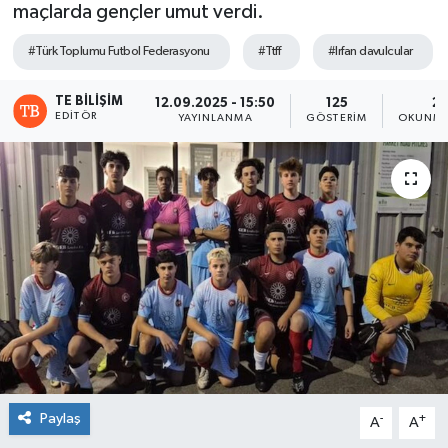
maçlarda gençler umut verdi.
Ekonomi
#Türk Toplumu Futbol Federasyonu
#Ttff
#Irfan davulcular
Magazin
TE BILIŞIM
12.09.2025 - 15:50
125
2 
EDITÖR
YAYINLANMA
GÖSTERIM
OKUNMA
Paylaş
-
+
A
A