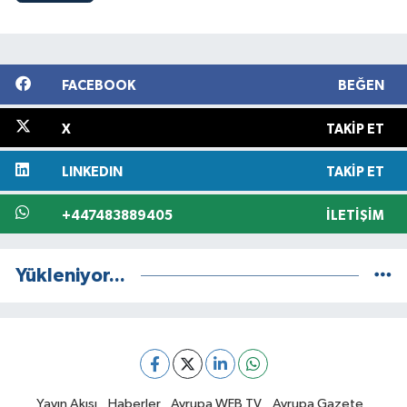
FACEBOOK
BEĞEN
X
TAKIP ET
LINKEDIN
TAKIP ET
+447483889405
İLETIŞIM
Yükleniyor...
Yayın Akışı
Haberler
Avrupa WEB TV
Avrupa Gazete