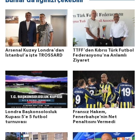
Bunlar da ilginizi çekebilir
Arsenal Kuzey Londra'dan
TTFF'den Kıbrıs Türk Futbol
İstanbul'a işte TROSSARD
Federasyonu'na Anlamlı
Ziyaret
Londra Başkonsolosluk
Fransız Hakem,
Kupası 5’e 5 futbol
Fenerbahçe’nin Net
turnuvası
Penaltısını Vermedi