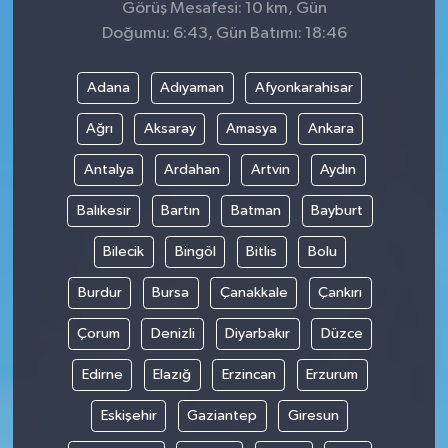
Görüş Mesafesi: 10 km, Gün
Doğumu: 6:43, Gün Batımı: 18:46
Adana
Adıyaman
Afyonkarahisar
Ağrı
Aksaray
Amasya
Ankara
Antalya
Ardahan
Artvin
Aydın
Balıkesir
Bartın
Batman
Bayburt
Bilecik
Bingöl
Bitlis
Bolu
Burdur
Bursa
Çanakkale
Çankırı
Çorum
Denizli
Diyarbakır
Düzce
Edirne
Elazığ
Erzincan
Erzurum
Eskişehir
Gaziantep
Giresun