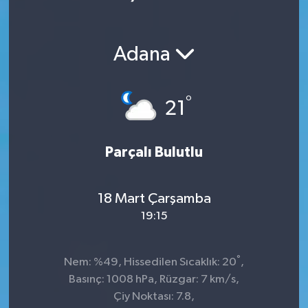
Ekonomi
Adana
Magazin
°
21
Parçalı Bulutlu
18 Mart Çarşamba
19:15
°
Nem: %49, Hissedilen Sıcaklık: 20
,
Basınç: 1008 hPa, Rüzgar: 7 km/s,
Çiy Noktası: 7.8,