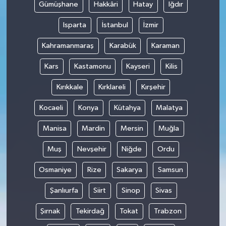
Gümüşhane
Hakkâri
Hatay
Iğdır
Isparta
İstanbul
İzmir
Kahramanmaraş
Karabük
Karaman
Kars
Kastamonu
Kayseri
Kilis
Kırıkkale
Kırklareli
Kırşehir
Kocaeli
Konya
Kütahya
Malatya
Manisa
Mardin
Mersin
Muğla
Muş
Nevşehir
Niğde
Ordu
Osmaniye
Rize
Sakarya
Samsun
Şanlıurfa
Siirt
Sinop
Sivas
Şırnak
Tekirdağ
Tokat
Trabzon