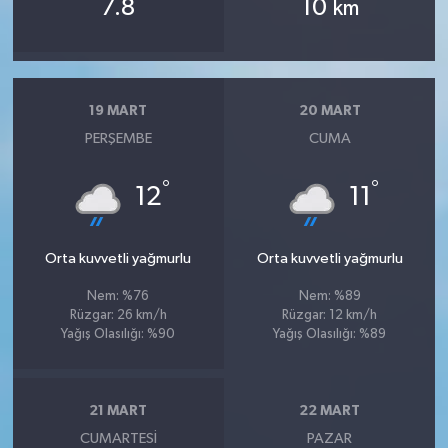
7.8
10
km
19 MART
20 MART
PERŞEMBE
CUMA
°
°
12
11
Orta kuvvetli yağmurlu
Orta kuvvetli yağmurlu
Nem: %76
Nem: %89
Rüzgar: 26 km/h
Rüzgar: 12 km/h
Yağış Olasılığı: %90
Yağış Olasılığı: %89
21 MART
22 MART
CUMARTESI
PAZAR