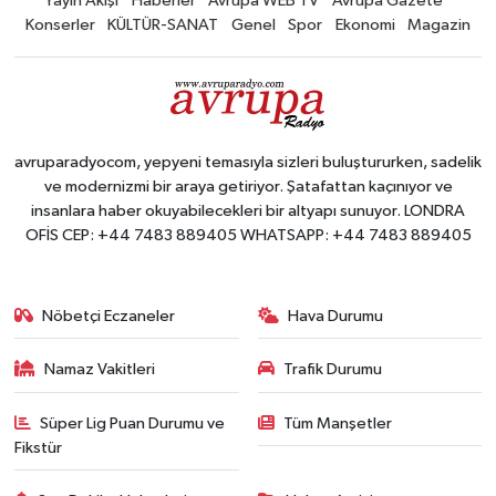
Yayın Akışı
Haberler
Avrupa WEB TV
Avrupa Gazete
Konserler
KÜLTÜR-SANAT
Genel
Spor
Ekonomi
Magazin
avruparadyocom, yepyeni temasıyla sizleri buluştururken, sadelik
ve modernizmi bir araya getiriyor. Şatafattan kaçınıyor ve
insanlara haber okuyabilecekleri bir altyapı sunuyor. LONDRA
OFİS CEP: +44 7483 889405 WHATSAPP: +44 7483 889405
Nöbetçi Eczaneler
Hava Durumu
Namaz Vakitleri
Trafik Durumu
Süper Lig Puan Durumu ve
Tüm Manşetler
Fikstür