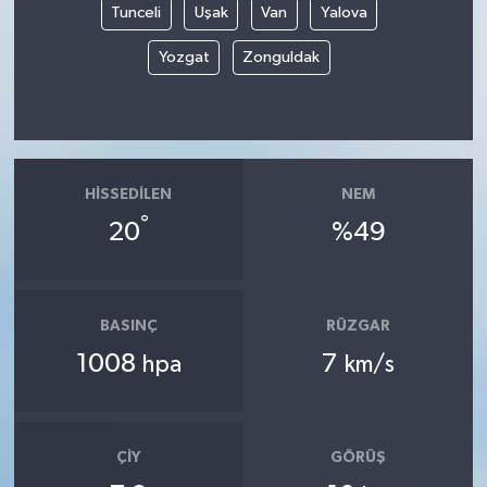
Tunceli
Uşak
Van
Yalova
Yozgat
Zonguldak
HISSEDILEN
NEM
°
20
%49
BASINÇ
RÜZGAR
1008
7
hpa
km/s
ÇIY
GÖRÜŞ