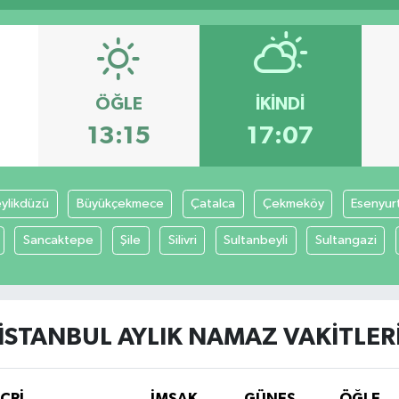
ÖĞLE
İKINDI
13:15
17:07
ylikdüzü
Büyükçekmece
Çatalca
Çekmeköy
Esenyur
Sancaktepe
Şile
Silivri
Sultanbeyli
Sultangazi
İSTANBUL AYLIK NAMAZ VAKITLER
İCRİ
İMSAK
GÜNEŞ
ÖĞLE