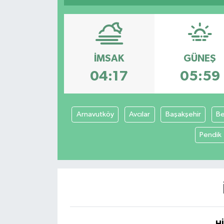
Ekonomi
Magazin
İMSAK
GÜNEŞ
04:17
05:59
Arnavutköy
Avcılar
Başakşehir
Be
Pendik
H