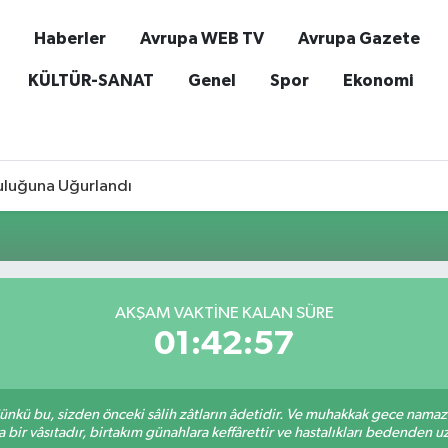
Haberler
Avrupa WEB TV
Avrupa Gazete
KÜLTÜR-SANAT
Genel
Spor
Ekonomi
culuğuna Uğurlandı
AKŞAM VAKTİNE KALAN SÜRE
01:42:57
kü bu, sizden önceki sâlih zâtların âdetidir. Ve muhakkak gece namazı,
r vâsıtadır, birtakım günahlara keffârettir ve hastalıkları bedenden uzak