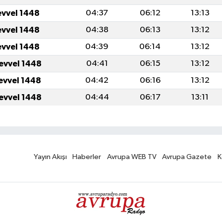
evvel 1448
04:37
06:12
13:13
evvel 1448
04:38
06:13
13:12
evvel 1448
04:39
06:14
13:12
levvel 1448
04:41
06:15
13:12
levvel 1448
04:42
06:16
13:12
levvel 1448
04:44
06:17
13:11
Yayın Akışı
Haberler
Avrupa WEB TV
Avrupa Gazete
K