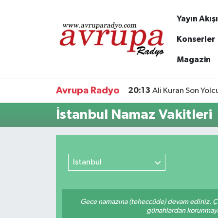
Yayın Akışı
Yayın Akışı
Nöbetçi Eczaneler
Konserler
Magazin
Haberler
Hava Durumu
Avrupa WEB TV
Namaz Vakitleri
Avrupa Radyo
20:13
Ali Kuran Son Yol
Avrupa Gazete
Trafik Durumu
İstanbul Namaz Vakitleri
Konserler
Süper Lig Puan Durumu ve Fikstür
KÜLTÜR-SANAT
Tüm Manşetler
İstanbul
Genel
Son Dakika Haberleri
Gece namazına (teheccüde) devam ediniz. Çün
Spor
Haber Arşivi
günahlardan korunmaya bi