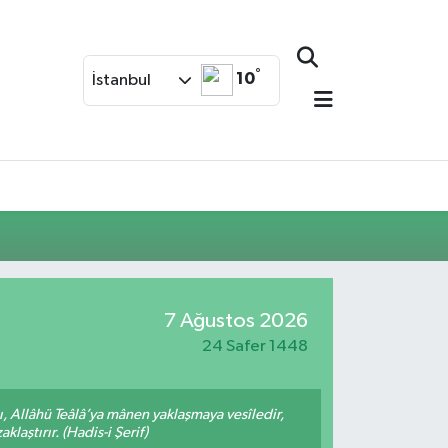
°
10
İstanbul
7 Ağustos 2026
24 Safer 1448
 Allâhü Teâlâ’ya mânen yaklaşmaya vesîledir,
laştırır. (Hadis-i Şerif)