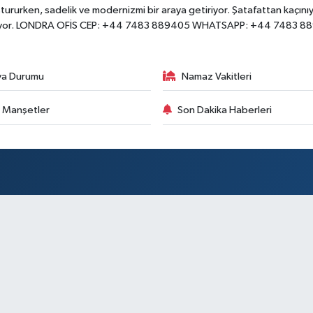
ururken, sadelik ve modernizmi bir araya getiriyor. Şatafattan kaçınıyo
yor. LONDRA OFİS CEP: +44 7483 889405 WHATSAPP: +44 7483 8
va Durumu
Namaz Vakitleri
 Manşetler
Son Dakika Haberleri