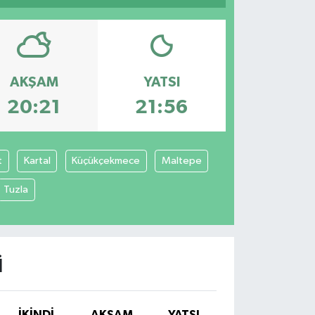
AKŞAM
YATSI
20:21
21:56
t
Kartal
Küçükçekmece
Maltepe
Tuzla
I
İKINDI
AKŞAM
YATSI