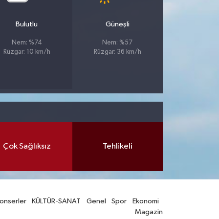
Bulutlu
Güneşli
Nem: %74
Nem: %57
Rüzgar: 10 km/h
Rüzgar: 36 km/h
Çok Sağlıksız
Tehlikeli
onserler
KÜLTÜR-SANAT
Genel
Spor
Ekonomi
Magazin