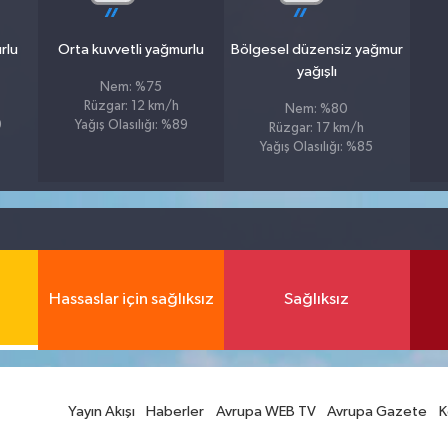
rlu
Orta kuvvetli yağmurlu
Bölgesel düzensiz yağmur
yağışlı
Nem: %75
Rüzgar: 12 km/h
Nem: %80
9
Yağış Olasılığı: %89
Rüzgar: 17 km/h
Yağış Olasılığı: %85
Hassaslar için sağlıksız
Sağlıksız
Yayın Akışı
Haberler
Avrupa WEB TV
Avrupa Gazete
K