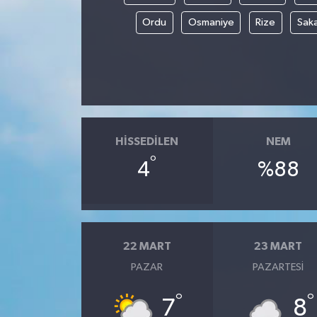
Ordu
Osmaniye
Rize
Sak
HISSEDILEN
NEM
°
4
%88
22 MART
23 MART
PAZAR
PAZARTESI
°
°
7
8