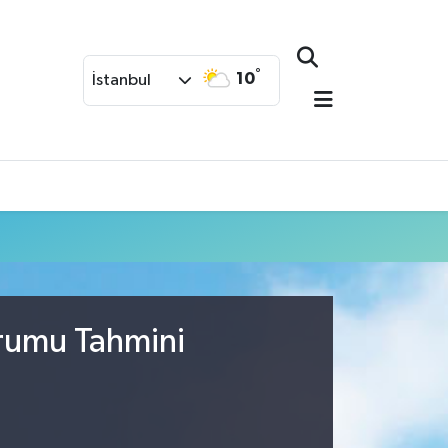
°
10
İstanbul
urumu Tahmini