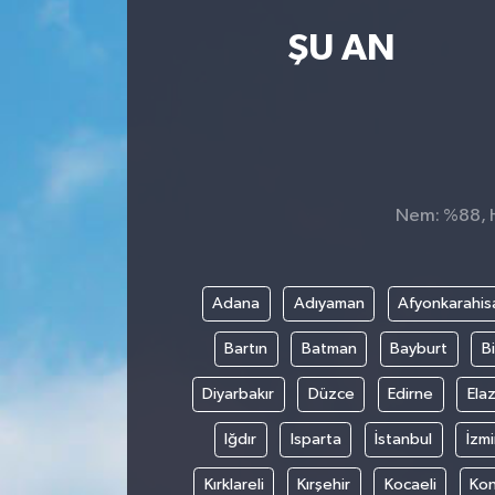
Ekonomi
ŞU AN
Magazin
Nem: %88, Hi
Adana
Adıyaman
Afyonkarahis
Bartın
Batman
Bayburt
Bi
Diyarbakır
Düzce
Edirne
Elaz
Iğdır
Isparta
İstanbul
İzmi
Kırklareli
Kırşehir
Kocaeli
Ko