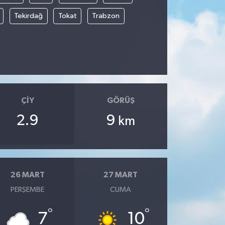
Tekirdağ
Tokat
Trabzon
ÇIY
GÖRÜŞ
2.9
9
km
26 MART
27 MART
PERŞEMBE
CUMA
°
°
7
10