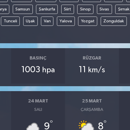
arya
Samsun
Şanlıurfa
Siirt
Sinop
Sivas
Şırnak
Tunceli
Uşak
Van
Yalova
Yozgat
Zonguldak
BASINÇ
RÜZGAR
1003
11
hpa
km/s
24 MART
25 MART
SALI
ÇARŞAMBA
°
°
9
8