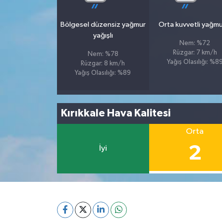
Bölgesel düzensiz yağmur
Orta kuvvetli yağmu
yağışlı
Nem: %72
Rüzgar: 7 km/h
Nem: %78
Yağış Olasılığı: %8
Rüzgar: 8 km/h
Yağış Olasılığı: %89
Kırıkkale Hava Kalitesi
Orta
2
İyi