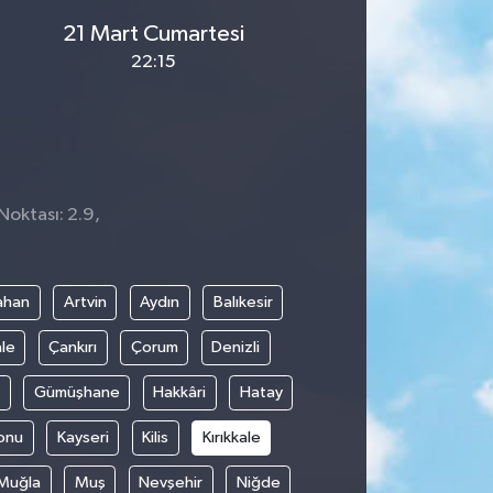
21 Mart Cumartesi
22:15
Noktası: 2.9,
ahan
Artvin
Aydın
Balıkesir
le
Çankırı
Çorum
Denizli
Gümüşhane
Hakkâri
Hatay
onu
Kayseri
Kilis
Kırıkkale
Muğla
Muş
Nevşehir
Niğde