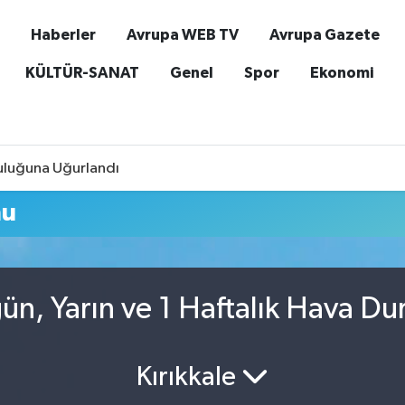
Haberler
Avrupa WEB TV
Avrupa Gazete
KÜLTÜR-SANAT
Genel
Spor
Ekonomi
culuğuna Uğurlandı
mu
gün, Yarın ve 1 Haftalık Hava D
Kırıkkale