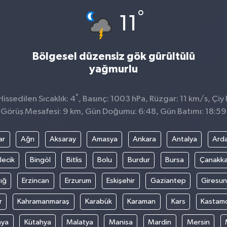
°
11
Bölgesel düzensiz gök gürültülü
yağmurlu
°
ssedilen Sıcaklık: 4
, Basınç: 1003 hPa, Rüzgar: 11 km/s, Çiy 
Görüş Mesafesi: 9 km, Gün Doğumu: 6:48, Gün Batımı: 18:59
ar
Ağrı
Aksaray
Amasya
Ankara
Antalya
Ard
lecik
Bingöl
Bitlis
Bolu
Burdur
Bursa
Çanakka
ığ
Erzincan
Erzurum
Eskişehir
Gaziantep
Giresun
r
Kahramanmaraş
Karabük
Karaman
Kars
Kastam
nya
Kütahya
Malatya
Manisa
Mardin
Mersin