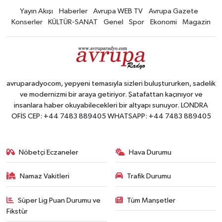
Yayın Akışı
Haberler
Avrupa WEB TV
Avrupa Gazete
Konserler
KÜLTÜR-SANAT
Genel
Spor
Ekonomi
Magazin
avruparadyocom, yepyeni temasıyla sizleri buluştururken, sadelik
ve modernizmi bir araya getiriyor. Şatafattan kaçınıyor ve
insanlara haber okuyabilecekleri bir altyapı sunuyor. LONDRA
OFİS CEP: +44 7483 889405 WHATSAPP: +44 7483 889405
Nöbetçi Eczaneler
Hava Durumu
Namaz Vakitleri
Trafik Durumu
Süper Lig Puan Durumu ve
Tüm Manşetler
Fikstür