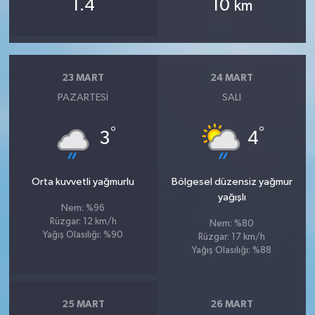
1.4
10
km
23 MART
24 MART
PAZARTESI
SALI
°
°
3
4
Orta kuvvetli yağmurlu
Bölgesel düzensiz yağmur
yağışlı
Nem: %96
Rüzgar: 12 km/h
Nem: %80
Yağış Olasılığı: %90
Rüzgar: 17 km/h
Yağış Olasılığı: %88
25 MART
26 MART