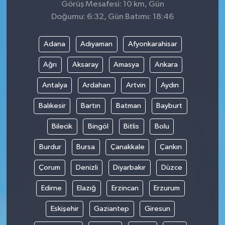
Görüş Mesafesi: 10 km, Gün
Doğumu: 6:32, Gün Batımı: 18:46
Adana
Adıyaman
Afyonkarahisar
Ağrı
Aksaray
Amasya
Ankara
Antalya
Ardahan
Artvin
Aydın
Balıkesir
Bartın
Batman
Bayburt
Bilecik
Bingöl
Bitlis
Bolu
Burdur
Bursa
Çanakkale
Çankırı
Çorum
Denizli
Diyarbakır
Düzce
Edirne
Elazığ
Erzincan
Erzurum
Eskişehir
Gaziantep
Giresun