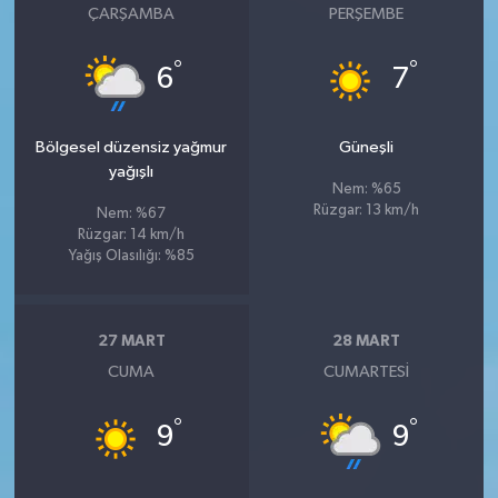
ÇARŞAMBA
PERŞEMBE
°
°
6
7
Bölgesel düzensiz yağmur
Güneşli
yağışlı
Nem: %65
Rüzgar: 13 km/h
Nem: %67
Rüzgar: 14 km/h
Yağış Olasılığı: %85
27 MART
28 MART
CUMA
CUMARTESI
°
°
9
9