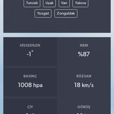
Tunceli
Uşak
Van
Yalova
Yozgat
Zonguldak
HISSEDILEN
NEM
°
-1
%87
BASINÇ
RÜZGAR
1008
18
hpa
km/s
ÇIY
GÖRÜŞ