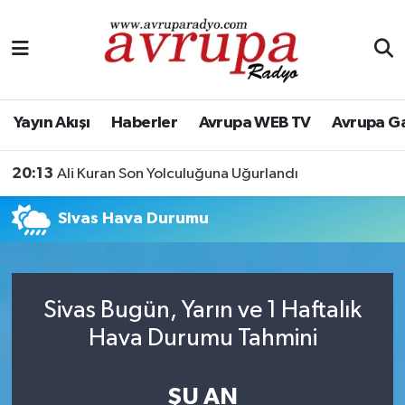
Yayın Akışı
Nöbetçi Eczaneler
Haberler
Hava Durumu
Yayın Akışı
Haberler
Avrupa WEB TV
Avrupa G
Avrupa WEB TV
Namaz Vakitleri
20:13
Ali Kuran Son Yolculuğuna Uğurlandı
Avrupa Gazete
Trafik Durumu
Sivas Hava Durumu
Konserler
Süper Lig Puan Durumu ve Fikstür
KÜLTÜR-SANAT
Tüm Manşetler
Sivas Bugün, Yarın ve 1 Haftalık
Hava Durumu Tahmini
Genel
Son Dakika Haberleri
Spor
Haber Arşivi
ŞU AN