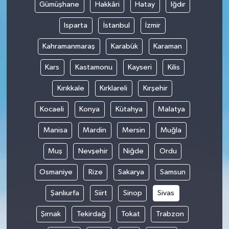
Gümüşhane
Hakkâri
Hatay
Iğdır
Isparta
İstanbul
İzmir
Kahramanmaraş
Karabük
Karaman
Kars
Kastamonu
Kayseri
Kilis
Kırıkkale
Kırklareli
Kırşehir
Kocaeli
Konya
Kütahya
Malatya
Manisa
Mardin
Mersin
Muğla
Muş
Nevşehir
Niğde
Ordu
Osmaniye
Rize
Sakarya
Samsun
Şanlıurfa
Siirt
Sinop
Sivas
Şırnak
Tekirdağ
Tokat
Trabzon