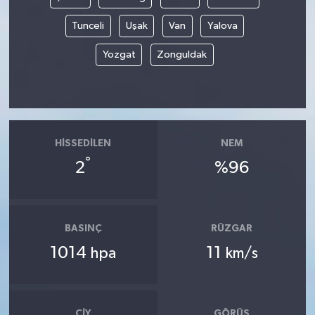
Tunceli
Uşak
Van
Yalova
Yozgat
Zonguldak
HISSEDILEN
NEM
°
2
%96
BASINÇ
RÜZGAR
1014
11
hpa
km/s
ÇIY
GÖRÜŞ