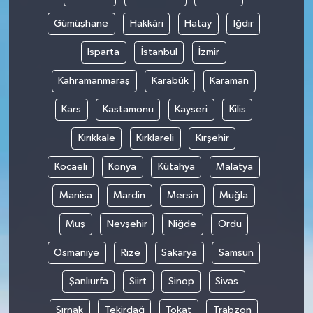
Gümüşhane
Hakkâri
Hatay
Iğdır
Isparta
İstanbul
İzmir
Kahramanmaraş
Karabük
Karaman
Kars
Kastamonu
Kayseri
Kilis
Kırıkkale
Kırklareli
Kırşehir
Kocaeli
Konya
Kütahya
Malatya
Manisa
Mardin
Mersin
Muğla
Muş
Nevşehir
Niğde
Ordu
Osmaniye
Rize
Sakarya
Samsun
Şanlıurfa
Siirt
Sinop
Sivas
Şırnak
Tekirdağ
Tokat
Trabzon