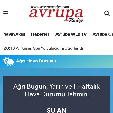
Yayın Akışı
Nöbetçi Eczaneler
Haberler
Hava Durumu
Yayın Akışı
Haberler
Avrupa WEB TV
Avrupa G
Avrupa WEB TV
Namaz Vakitleri
20:13
Ali Kuran Son Yolculuğuna Uğurlandı
Avrupa Gazete
Trafik Durumu
Ağrı Hava Durumu
Konserler
Süper Lig Puan Durumu ve Fikstür
KÜLTÜR-SANAT
Tüm Manşetler
Ağrı Bugün, Yarın ve 1 Haftalık
Hava Durumu Tahmini
Genel
Son Dakika Haberleri
Spor
Haber Arşivi
ŞU AN