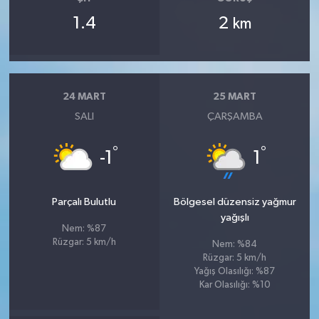
1.4
2
km
24 MART
25 MART
SALI
ÇARŞAMBA
°
°
-1
1
Parçalı Bulutlu
Bölgesel düzensiz yağmur
yağışlı
Nem: %87
Rüzgar: 5 km/h
Nem: %84
Rüzgar: 5 km/h
Yağış Olasılığı: %87
Kar Olasılığı: %10