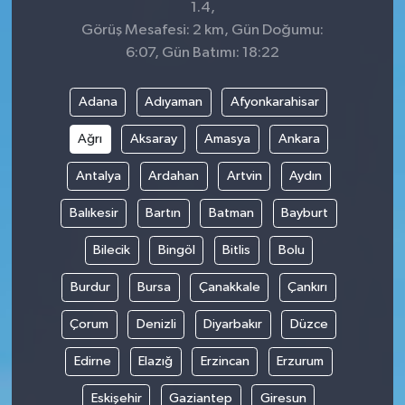
1.4,
Görüş Mesafesi: 2 km, Gün Doğumu:
6:07, Gün Batımı: 18:22
Adana
Adıyaman
Afyonkarahisar
Ağrı
Aksaray
Amasya
Ankara
Antalya
Ardahan
Artvin
Aydın
Balıkesir
Bartın
Batman
Bayburt
Bilecik
Bingöl
Bitlis
Bolu
Burdur
Bursa
Çanakkale
Çankırı
Çorum
Denizli
Diyarbakır
Düzce
Edirne
Elazığ
Erzincan
Erzurum
Eskişehir
Gaziantep
Giresun