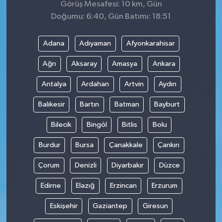
Görüş Mesafesi: 10 km, Gün
Doğumu: 6:40, Gün Batımı: 18:51
Adana
Adıyaman
Afyonkarahisar
Ağrı
Aksaray
Amasya
Ankara
Antalya
Ardahan
Artvin
Aydın
Balıkesir
Bartın
Batman
Bayburt
Bilecik
Bingöl
Bitlis
Bolu
Burdur
Bursa
Çanakkale
Çankırı
Çorum
Denizli
Diyarbakır
Düzce
Edirne
Elazığ
Erzincan
Erzurum
Eskişehir
Gaziantep
Giresun