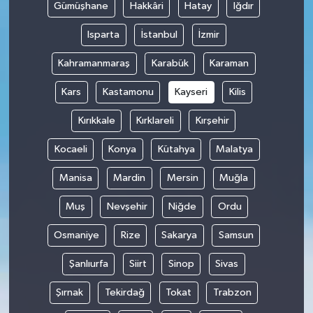
Gümüşhane
Hakkâri
Hatay
Iğdır
Isparta
İstanbul
İzmir
Kahramanmaraş
Karabük
Karaman
Kars
Kastamonu
Kayseri
Kilis
Kırıkkale
Kırklareli
Kırşehir
Kocaeli
Konya
Kütahya
Malatya
Manisa
Mardin
Mersin
Muğla
Muş
Nevşehir
Niğde
Ordu
Osmaniye
Rize
Sakarya
Samsun
Şanlıurfa
Siirt
Sinop
Sivas
Şırnak
Tekirdağ
Tokat
Trabzon