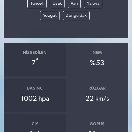
Tunceli
Uşak
Van
Yalova
Yozgat
Zonguldak
HISSEDILEN
NEM
°
7
%53
BASINÇ
RÜZGAR
1002
22
hpa
km/s
ÇIY
GÖRÜŞ