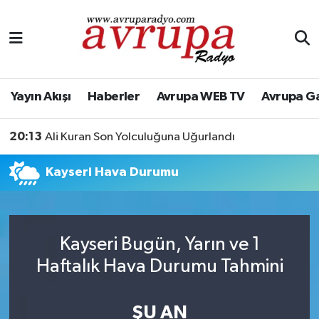
Yayın Akışı
Nöbetçi Eczaneler
Haberler
Hava Durumu
Yayın Akışı
Haberler
Avrupa WEB TV
Avrupa G
Avrupa WEB TV
Namaz Vakitleri
20:13
Ali Kuran Son Yolculuğuna Uğurlandı
Avrupa Gazete
Trafik Durumu
Kayseri Hava Durumu
Konserler
Süper Lig Puan Durumu ve Fikstür
KÜLTÜR-SANAT
Tüm Manşetler
Kayseri Bugün, Yarın ve 1
Haftalık Hava Durumu Tahmini
Genel
Son Dakika Haberleri
Spor
Haber Arşivi
ŞU AN