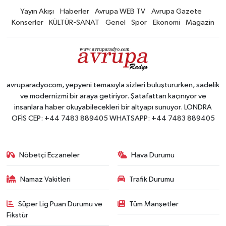
Yayın Akışı
Haberler
Avrupa WEB TV
Avrupa Gazete
Konserler
KÜLTÜR-SANAT
Genel
Spor
Ekonomi
Magazin
avruparadyocom, yepyeni temasıyla sizleri buluştururken, sadelik
ve modernizmi bir araya getiriyor. Şatafattan kaçınıyor ve
insanlara haber okuyabilecekleri bir altyapı sunuyor. LONDRA
OFİS CEP: +44 7483 889405 WHATSAPP: +44 7483 889405
Nöbetçi Eczaneler
Hava Durumu
Namaz Vakitleri
Trafik Durumu
Süper Lig Puan Durumu ve
Tüm Manşetler
Fikstür