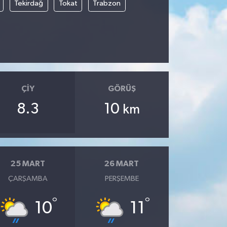
Tekirdağ
Tokat
Trabzon
ÇIY
GÖRÜŞ
8.3
10
km
25 MART
26 MART
ÇARŞAMBA
PERŞEMBE
°
°
10
11