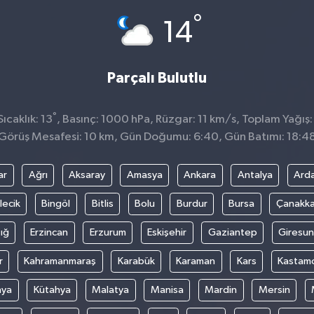
°
14
Parçalı Bulutlu
°
ıcaklık: 13
, Basınç: 1000 hPa, Rüzgar: 11 km/s, Toplam Yağış:
Görüş Mesafesi: 10 km, Gün Doğumu: 6:40, Gün Batımı: 18:4
ar
Ağrı
Aksaray
Amasya
Ankara
Antalya
Ard
lecik
Bingöl
Bitlis
Bolu
Burdur
Bursa
Çanakka
ığ
Erzincan
Erzurum
Eskişehir
Gaziantep
Giresun
r
Kahramanmaraş
Karabük
Karaman
Kars
Kastam
nya
Kütahya
Malatya
Manisa
Mardin
Mersin