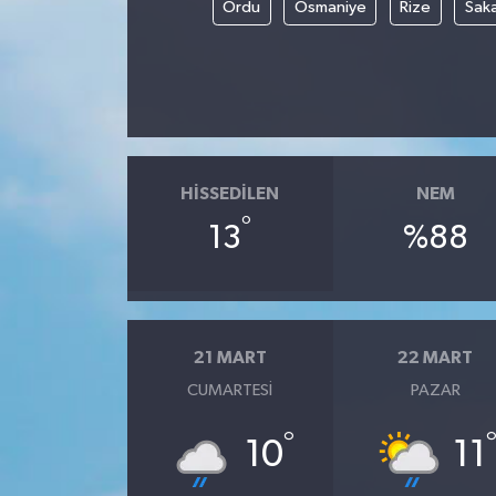
Ordu
Osmaniye
Rize
Sak
HISSEDILEN
NEM
°
13
%88
21 MART
22 MART
CUMARTESI
PAZAR
°
10
11