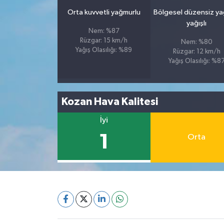
Orta kuvvetli yağmurlu
Bölgesel düzensiz y
yağışlı
Nem: %87
Rüzgar: 15 km/h
Nem: %80
Yağış Olasılığı: %89
Rüzgar: 12 km/h
Yağış Olasılığı: %8
Kozan Hava Kalitesi
İyi
1
Orta