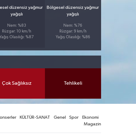
esel düzensiz yağmur
Bölgesel düzensiz yağmur
yağışlı
yağışlı
Nem: %83
Nem: %76
Rüzgar: 10 km/h
Rüzgar: 9 km/h
Yağış Olasılığı: %87
Yağış Olasılığı: %86
Çok Sağlıksız
Tehlikeli
onserler
KÜLTÜR-SANAT
Genel
Spor
Ekonomi
Magazin