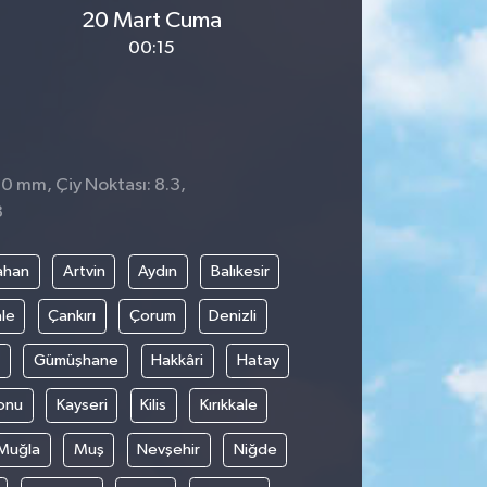
20 Mart Cuma
00:15
 0 mm, Çiy Noktası: 8.3,
8
ahan
Artvin
Aydın
Balıkesir
le
Çankırı
Çorum
Denizli
Gümüşhane
Hakkâri
Hatay
onu
Kayseri
Kilis
Kırıkkale
Muğla
Muş
Nevşehir
Niğde