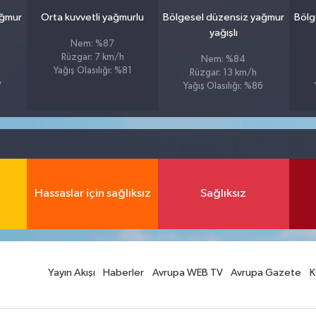
ağmur
Orta kuvvetli yağmurlu
Bölgesel düzensiz yağmur
Bölg
yağışlı
Nem: %87
Rüzgar: 7 km/h
Nem: %84
Yağış Olasılığı: %81
Rüzgar: 13 km/h
7
Yağış Olasılığı: %86
Hassaslar için sağlıksız
Sağlıksız
Yayın Akışı
Haberler
Avrupa WEB TV
Avrupa Gazete
K