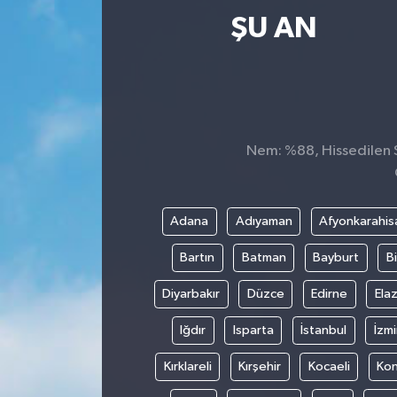
ŞU AN
Ekonomi
Magazin
Nem: %88, Hissedilen S
Adana
Adıyaman
Afyonkarahis
Bartın
Batman
Bayburt
Bi
Diyarbakır
Düzce
Edirne
Elaz
Iğdır
Isparta
İstanbul
İzmi
Kırklareli
Kırşehir
Kocaeli
Ko