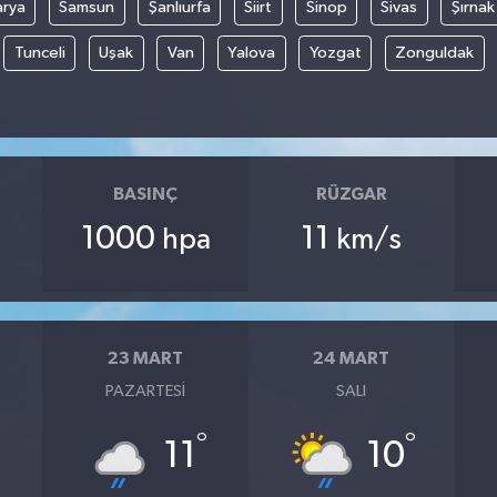
arya
Samsun
Şanlıurfa
Siirt
Sinop
Sivas
Şırnak
Tunceli
Uşak
Van
Yalova
Yozgat
Zonguldak
BASINÇ
RÜZGAR
1000
11
hpa
km/s
23 MART
24 MART
PAZARTESI
SALI
°
°
°
11
10