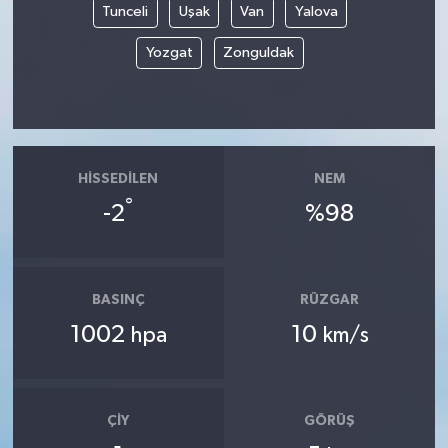
Tunceli
Uşak
Van
Yalova
Yozgat
Zonguldak
HISSEDILEN
NEM
°
-2
%98
BASINÇ
RÜZGAR
1002
10
hpa
km/s
ÇIY
GÖRÜŞ