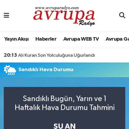
Yayın Akışı
Nöbetçi Eczaneler
Haberler
Hava Durumu
Yayın Akışı
Haberler
Avrupa WEB TV
Avrupa G
Avrupa WEB TV
Namaz Vakitleri
20:13
Ali Kuran Son Yolculuğuna Uğurlandı
Avrupa Gazete
Trafik Durumu
Sandıklı Hava Durumu
Konserler
Süper Lig Puan Durumu ve Fikstür
KÜLTÜR-SANAT
Tüm Manşetler
Sandıklı Bugün, Yarın ve 1
Haftalık Hava Durumu Tahmini
Genel
Son Dakika Haberleri
Spor
Haber Arşivi
ŞU AN