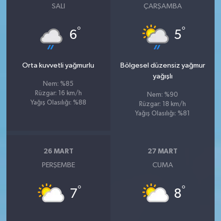
SALI
ÇARŞAMBA
°
°
6
5
Orta kuvvetli yağmurlu
Bölgesel düzensiz yağmur
yağışlı
Nem: %85
Rüzgar: 16 km/h
Nem: %90
Yağış Olasılığı: %88
Rüzgar: 18 km/h
Yağış Olasılığı: %81
26 MART
27 MART
PERŞEMBE
CUMA
°
°
7
8