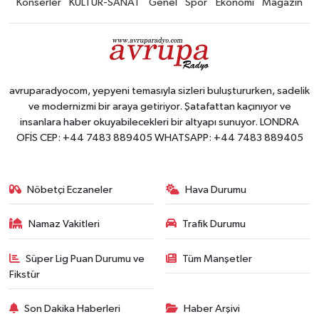
Konserler
KÜLTÜR-SANAT
Genel
Spor
Ekonomi
Magazin
avruparadyocom, yepyeni temasıyla sizleri buluştururken, sadelik
ve modernizmi bir araya getiriyor. Şatafattan kaçınıyor ve
insanlara haber okuyabilecekleri bir altyapı sunuyor. LONDRA
OFİS CEP: +44 7483 889405 WHATSAPP: +44 7483 889405
Nöbetçi Eczaneler
Hava Durumu
Namaz Vakitleri
Trafik Durumu
Süper Lig Puan Durumu ve
Tüm Manşetler
Fikstür
Son Dakika Haberleri
Haber Arşivi