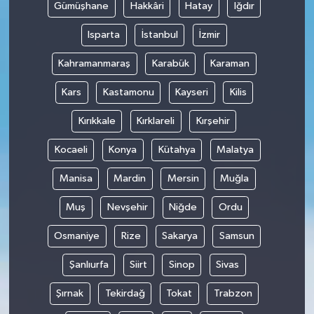
Gümüşhane
Hakkâri
Hatay
Iğdır
Isparta
İstanbul
İzmir
Kahramanmaraş
Karabük
Karaman
Kars
Kastamonu
Kayseri
Kilis
Kırıkkale
Kırklareli
Kırşehir
Kocaeli
Konya
Kütahya
Malatya
Manisa
Mardin
Mersin
Muğla
Muş
Nevşehir
Niğde
Ordu
Osmaniye
Rize
Sakarya
Samsun
Şanlıurfa
Siirt
Sinop
Sivas
Şırnak
Tekirdağ
Tokat
Trabzon