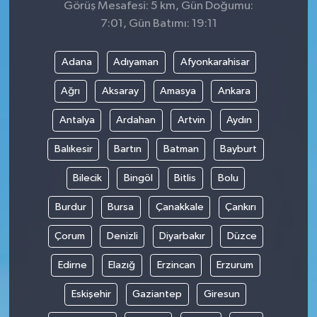
Görüş Mesafesi: 5 km, Gün Doğumu:
7:01, Gün Batımı: 19:11
Adana
Adıyaman
Afyonkarahisar
Ağrı
Aksaray
Amasya
Ankara
Antalya
Ardahan
Artvin
Aydın
Balıkesir
Bartın
Batman
Bayburt
Bilecik
Bingöl
Bitlis
Bolu
Burdur
Bursa
Çanakkale
Çankırı
Çorum
Denizli
Diyarbakır
Düzce
Edirne
Elazığ
Erzincan
Erzurum
Eskişehir
Gaziantep
Giresun