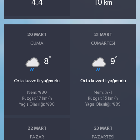
4.4
10
km
20 MART
21 MART
CUMA
CUMARTESI
°
°
8
9
Orta kuvvetli yağmurlu
Orta kuvvetli yağmurlu
Nem: %80
Nem: %71
Rüzgar: 17 km/h
Rüzgar: 15 km/h
Yağış Olasılığı: %90
Yağış Olasılığı: %89
22 MART
23 MART
PAZAR
PAZARTESI