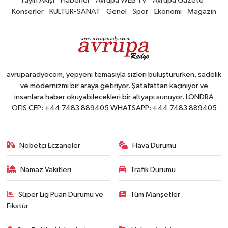
Yayın Akışı
Haberler
Avrupa WEB TV
Avrupa Gazete
Konserler
KÜLTÜR-SANAT
Genel
Spor
Ekonomi
Magazin
avruparadyocom, yepyeni temasıyla sizleri buluştururken, sadelik
ve modernizmi bir araya getiriyor. Şatafattan kaçınıyor ve
insanlara haber okuyabilecekleri bir altyapı sunuyor. LONDRA
OFİS CEP: +44 7483 889405 WHATSAPP: +44 7483 889405
Nöbetçi Eczaneler
Hava Durumu
Namaz Vakitleri
Trafik Durumu
Süper Lig Puan Durumu ve
Tüm Manşetler
Fikstür