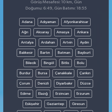
Görüş Mesafesi: 10 km, Gün
Doğumu: 6:49, Gün Batımı: 18:55
Adana
Adıyaman
Afyonkarahisar
Ağrı
Aksaray
Amasya
Ankara
Antalya
Ardahan
Artvin
Aydın
Balıkesir
Bartın
Batman
Bayburt
Bilecik
Bingöl
Bitlis
Bolu
Burdur
Bursa
Çanakkale
Çankırı
Çorum
Denizli
Diyarbakır
Düzce
Edirne
Elazığ
Erzincan
Erzurum
Eskişehir
Gaziantep
Giresun