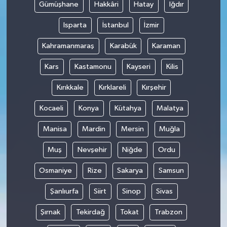
Gümüşhane
Hakkâri
Hatay
Iğdır
Isparta
İstanbul
İzmir
Kahramanmaraş
Karabük
Karaman
Kars
Kastamonu
Kayseri
Kilis
Kırıkkale
Kırklareli
Kırşehir
Kocaeli
Konya
Kütahya
Malatya
Manisa
Mardin
Mersin
Muğla
Muş
Nevşehir
Niğde
Ordu
Osmaniye
Rize
Sakarya
Samsun
Şanlıurfa
Siirt
Sinop
Sivas
Şırnak
Tekirdağ
Tokat
Trabzon