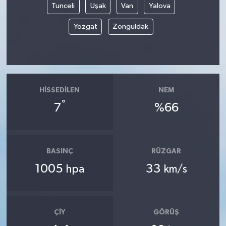
Tunceli
Uşak
Van
Yalova
Yozgat
Zonguldak
HISSEDILEN
NEM
°
7
%66
BASINÇ
RÜZGAR
1005
33
hpa
km/s
ÇIY
GÖRÜŞ