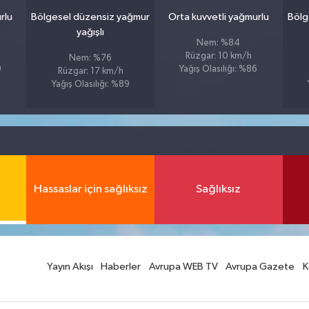
rlu
Bölgesel düzensiz yağmur
Orta kuvvetli yağmurlu
Bölg
yağışlı
Nem: %84
Rüzgar: 10 km/h
Nem: %76
9
Yağış Olasılığı: %86
Rüzgar: 17 km/h
Yağış Olasılığı: %89
Hassaslar için sağlıksız
Sağlıksız
Yayın Akışı
Haberler
Avrupa WEB TV
Avrupa Gazete
K