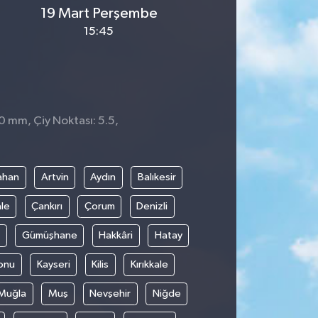
19 Mart Perşembe
15:45
 0 mm, Çiy Noktası: 5.5,
ahan
Artvin
Aydın
Balıkesir
le
Çankırı
Çorum
Denizli
Gümüşhane
Hakkâri
Hatay
onu
Kayseri
Kilis
Kırıkkale
Muğla
Muş
Nevşehir
Niğde