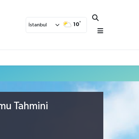
°
10
İstanbul
umu Tahmini