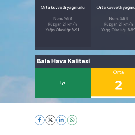
Orta kuvvetli yağmurlu
Orta kuvvetli yağmu
Nem: %88
Nem: %84
Rüzgar: 21 km/h
Rüzgar: 21 km/h
Yağış Olasılığı: %91
Yağış Olasılığı: %8
Bala Hava Kalitesi
Orta
2
İyi