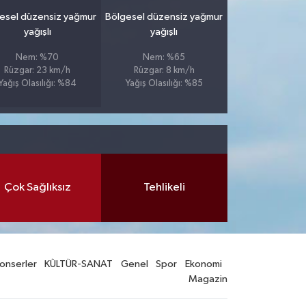
esel düzensiz yağmur
Bölgesel düzensiz yağmur
yağışlı
yağışlı
Nem: %70
Nem: %65
Rüzgar: 23 km/h
Rüzgar: 8 km/h
Yağış Olasılığı: %84
Yağış Olasılığı: %85
Çok Sağlıksız
Tehlikeli
onserler
KÜLTÜR-SANAT
Genel
Spor
Ekonomi
Magazin