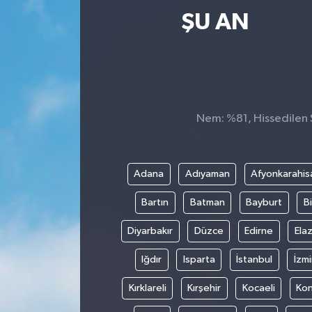
ŞU AN
Ekonomi
Magazin
Nem: %81, Hissedilen S
Adana
Adıyaman
Afyonkarahis
Bartın
Batman
Bayburt
Bi
Diyarbakır
Düzce
Edirne
Elaz
Iğdır
Isparta
İstanbul
İzmi
Kırklareli
Kırşehir
Kocaeli
Ko