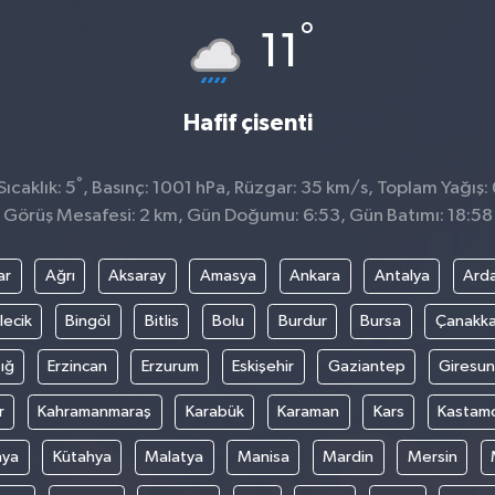
°
11
Hafif çisenti
°
ıcaklık: 5
, Basınç: 1001 hPa, Rüzgar: 35 km/s, Toplam Yağış:
Görüş Mesafesi: 2 km, Gün Doğumu: 6:53, Gün Batımı: 18:58
ar
Ağrı
Aksaray
Amasya
Ankara
Antalya
Ard
lecik
Bingöl
Bitlis
Bolu
Burdur
Bursa
Çanakka
ığ
Erzincan
Erzurum
Eskişehir
Gaziantep
Giresun
r
Kahramanmaraş
Karabük
Karaman
Kars
Kastam
nya
Kütahya
Malatya
Manisa
Mardin
Mersin