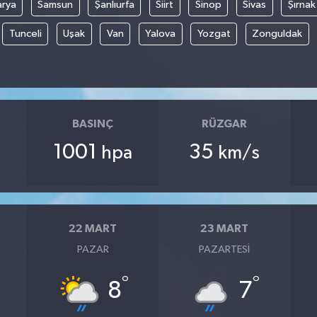
arya
Samsun
Şanlıurfa
Siirt
Sinop
Sivas
Şırnak
Tunceli
Uşak
Van
Yalova
Yozgat
Zonguldak
BASINÇ
RÜZGAR
1001
35
hpa
km/s
22 MART
23 MART
PAZAR
PAZARTESI
°
°
8
7