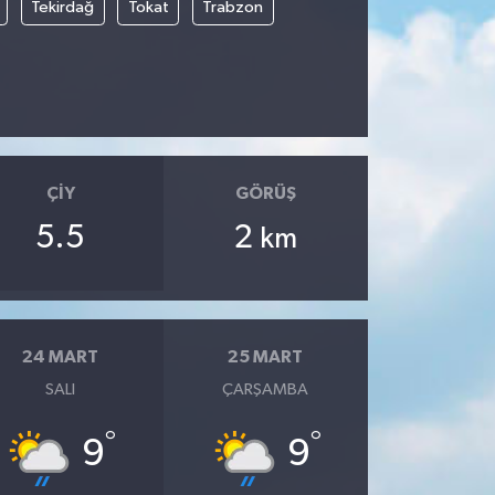
Tekirdağ
Tokat
Trabzon
ÇIY
GÖRÜŞ
5.5
2
km
24 MART
25 MART
SALI
ÇARŞAMBA
°
°
9
9