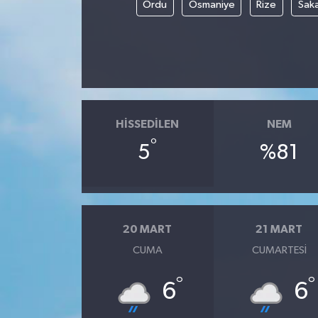
Ordu
Osmaniye
Rize
Sak
HISSEDILEN
NEM
°
5
%81
20 MART
21 MART
CUMA
CUMARTESI
°
°
6
6