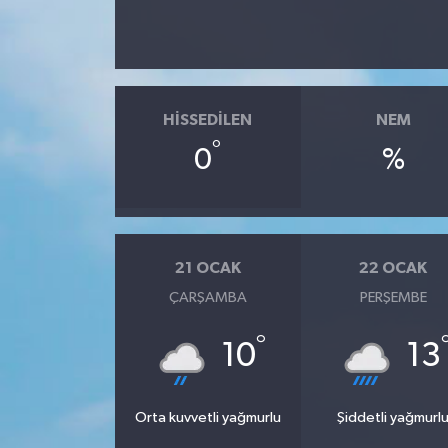
HISSEDILEN
NEM
°
0
%
21 OCAK
22 OCAK
ÇARŞAMBA
PERŞEMBE
°
10
13
Orta kuvvetli yağmurlu
Şiddetli yağmurl