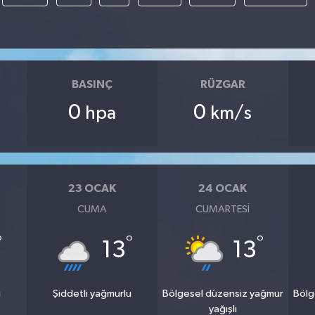
BASINÇ
RÜZGAR
0
0
hpa
km/s
23 OCAK
24 OCAK
CUMA
CUMARTESI
°
°
°
13
13
u
Şiddetli yağmurlu
Bölgesel düzensiz yağmur
Bölg
yağışlı