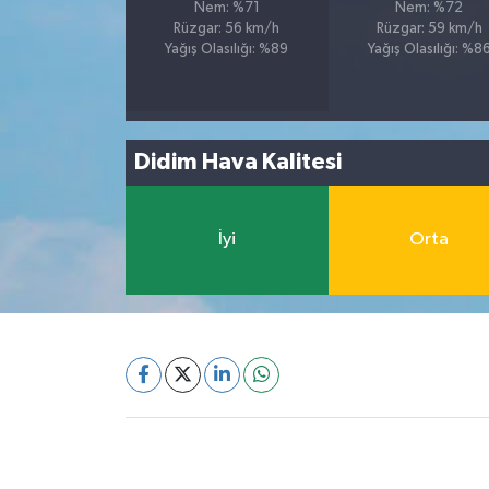
Nem: %71
Nem: %72
Rüzgar: 56 km/h
Rüzgar: 59 km/h
Yağış Olasılığı: %89
Yağış Olasılığı: %8
Didim Hava Kalitesi
İyi
Orta