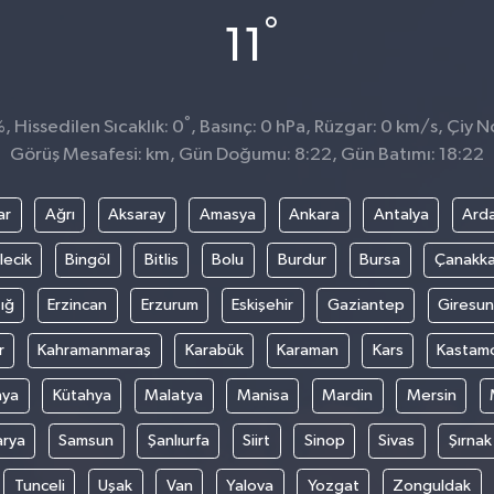
°
11
°
 Hissedilen Sıcaklık: 0
, Basınç: 0 hPa, Rüzgar: 0 km/s, Çiy No
Görüş Mesafesi: km, Gün Doğumu: 8:22, Gün Batımı: 18:22
ar
Ağrı
Aksaray
Amasya
Ankara
Antalya
Ard
lecik
Bingöl
Bitlis
Bolu
Burdur
Bursa
Çanakka
ığ
Erzincan
Erzurum
Eskişehir
Gaziantep
Giresun
r
Kahramanmaraş
Karabük
Karaman
Kars
Kastam
nya
Kütahya
Malatya
Manisa
Mardin
Mersin
arya
Samsun
Şanlıurfa
Siirt
Sinop
Sivas
Şırnak
Tunceli
Uşak
Van
Yalova
Yozgat
Zonguldak