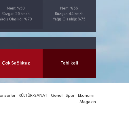
Nem: %58
Nem: %56
Rüzgar: 26 km/h
Rüzgar: 44 km/h
Yağış Olasılığı: %79
Yağış Olasılığı: %75
Çok Sağlıksız
Tehlikeli
onserler
KÜLTÜR-SANAT
Genel
Spor
Ekonomi
Magazin