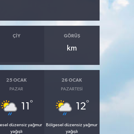
ÇIY
GÖRÜŞ
km
25 OCAK
26 OCAK
PAZAR
PAZARTESI
°
°
11
12
esel düzensiz yağmur
Bölgesel düzensiz yağmur
yağışlı
yağışlı