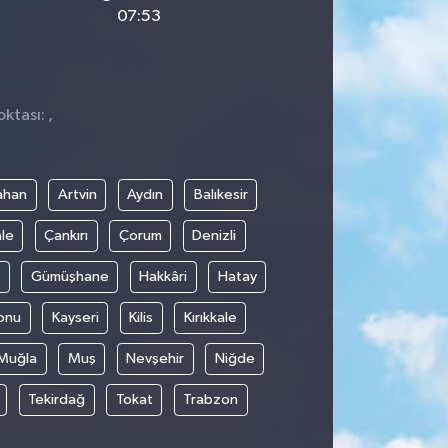
07:53
ktası: ,
ahan
Artvin
Aydın
Balıkesir
le
Çankırı
Çorum
Denizli
Gümüşhane
Hakkâri
Hatay
onu
Kayseri
Kilis
Kırıkkale
Muğla
Muş
Nevşehir
Niğde
Tekirdağ
Tokat
Trabzon