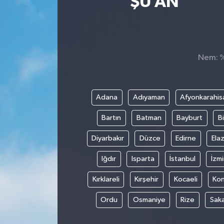
ŞU AN
Ekonomi
Magazin
Nem: %,
Adana
Adıyaman
Afyonkarahis
Bartın
Batman
Bayburt
Bi
Diyarbakır
Düzce
Edirne
Elaz
Iğdır
Isparta
İstanbul
İzmi
Kırklareli
Kırşehir
Kocaeli
Ko
Ordu
Osmaniye
Rize
Sak