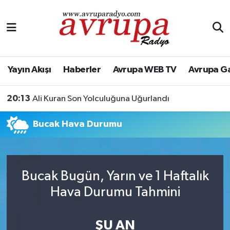
Yayın Akışı
Nöbetçi Eczaneler
Haberler
Hava Durumu
Yayın Akışı
Haberler
Avrupa WEB TV
Avrupa G
Avrupa WEB TV
Namaz Vakitleri
20:13
Ali Kuran Son Yolculuğuna Uğurlandı
Avrupa Gazete
Trafik Durumu
Bucak Hava Durumu
Konserler
Süper Lig Puan Durumu ve Fikstür
KÜLTÜR-SANAT
Tüm Manşetler
Bucak Bugün, Yarın ve 1 Haftalık
Hava Durumu Tahmini
Genel
Son Dakika Haberleri
Spor
Haber Arşivi
ŞU AN