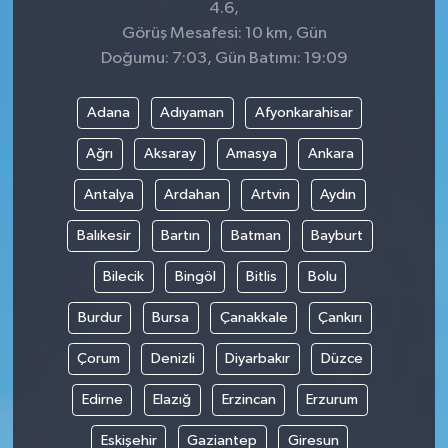
4.6,
Görüş Mesafesi: 10 km, Gün
Doğumu: 7:03, Gün Batımı: 19:09
Adana
Adıyaman
Afyonkarahisar
Ağrı
Aksaray
Amasya
Ankara
Antalya
Ardahan
Artvin
Aydın
Balıkesir
Bartın
Batman
Bayburt
Bilecik
Bingöl
Bitlis
Bolu
Burdur
Bursa
Çanakkale
Çankırı
Çorum
Denizli
Diyarbakır
Düzce
Edirne
Elazığ
Erzincan
Erzurum
Eskişehir
Gaziantep
Giresun