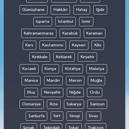
Gümüşhane
Hakkâri
Hatay
Iğdır
Isparta
İstanbul
İzmir
Kahramanmaraş
Karabük
Karaman
Kars
Kastamonu
Kayseri
Kilis
Kırıkkale
Kırklareli
Kırşehir
Kocaeli
Konya
Kütahya
Malatya
Manisa
Mardin
Mersin
Muğla
Muş
Nevşehir
Niğde
Ordu
Osmaniye
Rize
Sakarya
Samsun
Şanlıurfa
Siirt
Sinop
Sivas
Şırnak
Tekirdağ
Tokat
Trabzon