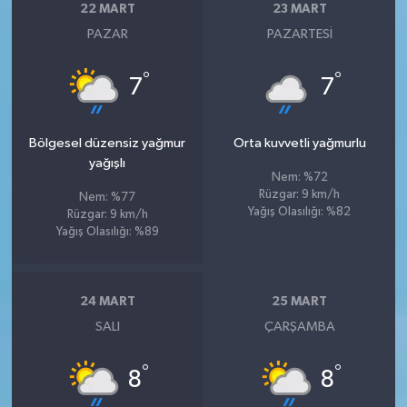
22 MART
23 MART
PAZAR
PAZARTESI
°
°
7
7
Bölgesel düzensiz yağmur
Orta kuvvetli yağmurlu
yağışlı
Nem: %72
Rüzgar: 9 km/h
Nem: %77
Yağış Olasılığı: %82
Rüzgar: 9 km/h
Yağış Olasılığı: %89
24 MART
25 MART
SALI
ÇARŞAMBA
°
°
8
8