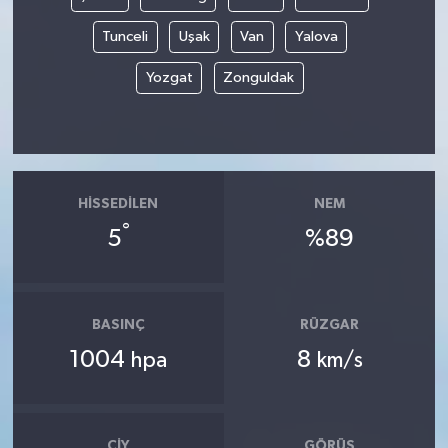
Tunceli
Uşak
Van
Yalova
Yozgat
Zonguldak
HISSEDILEN
NEM
°
5
%89
BASINÇ
RÜZGAR
1004
8
hpa
km/s
ÇIY
GÖRÜŞ