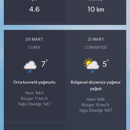
4.6
10
km
20 MART
21 MART
CUMA
CUMARTESI
°
°
7
5
Orta kuvvetli yağmurlu
Bölgesel düzensiz yağmur
yağışlı
Nem: %84
Rüzgar: 11 km/h
Nem: %86
Yağış Olasılığı: %87
Rüzgar: 16 km/h
Yağış Olasılığı: %87