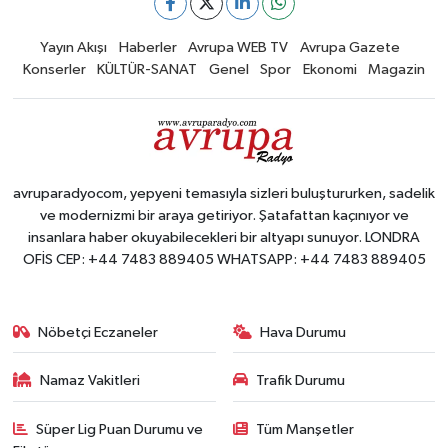
Yayın Akışı
Haberler
Avrupa WEB TV
Avrupa Gazete
Konserler
KÜLTÜR-SANAT
Genel
Spor
Ekonomi
Magazin
avruparadyocom, yepyeni temasıyla sizleri buluştururken, sadelik
ve modernizmi bir araya getiriyor. Şatafattan kaçınıyor ve
insanlara haber okuyabilecekleri bir altyapı sunuyor. LONDRA
OFİS CEP: +44 7483 889405 WHATSAPP: +44 7483 889405
Nöbetçi Eczaneler
Hava Durumu
Namaz Vakitleri
Trafik Durumu
Süper Lig Puan Durumu ve
Tüm Manşetler