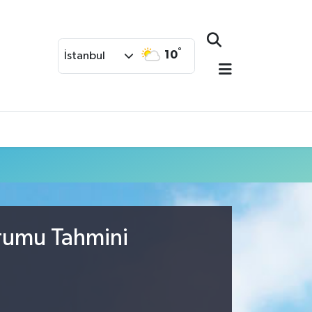
°
10
İstanbul
urumu Tahmini