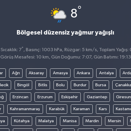
°
8
Bölgesel düzensiz yağmur yağışlı
°
ıcaklık: 7
, Basınç: 1003 hPa, Rüzgar: 5 km/s, Toplam Yağış: 
Görüş Mesafesi: 10 km, Gün Doğumu: 7:07, Gün Batımı: 19:13
ar
Ağrı
Aksaray
Amasya
Ankara
Antalya
Ard
lecik
Bingöl
Bitlis
Bolu
Burdur
Bursa
Çanakka
ığ
Erzincan
Erzurum
Eskişehir
Gaziantep
Giresun
r
Kahramanmaraş
Karabük
Karaman
Kars
Kastam
nya
Kütahya
Malatya
Manisa
Mardin
Mersin