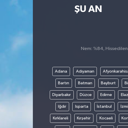
ŞU AN
Ekonomi
Magazin
Nem: %84, Hissedilen S
Adana
Adıyaman
Afyonkarahis
Bartın
Batman
Bayburt
Bi
Diyarbakır
Düzce
Edirne
Elaz
Iğdır
Isparta
İstanbul
İzmi
Kırklareli
Kırşehir
Kocaeli
Ko