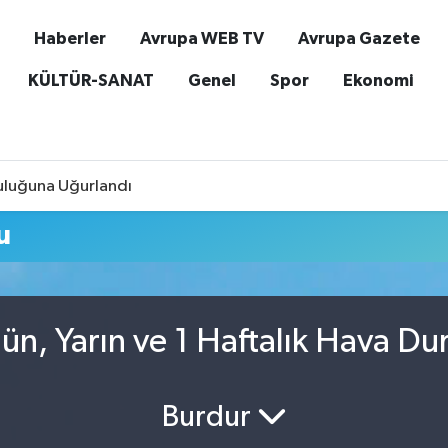
Haberler
Avrupa WEB TV
Avrupa Gazete
KÜLTÜR-SANAT
Genel
Spor
Ekonomi
culuğuna Uğurlandı
u
ün, Yarın ve 1 Haftalık Hava D
Burdur