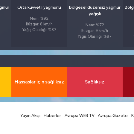
ağmur
Orta kuvvetli yağmurlu
Bölgesel düzensiz yağmur
Bölg
yağışlı
Nem: %92
Rüzgar: 8 km/h
Nem: %72
Yağış Olasılığı: %87
Rüzgar: 9 km/h
7
Yağış Olasılığı: %87
Hassaslar için sağlıksız
Sağlıksız
Yayın Akışı
Haberler
Avrupa WEB TV
Avrupa Gazete
K