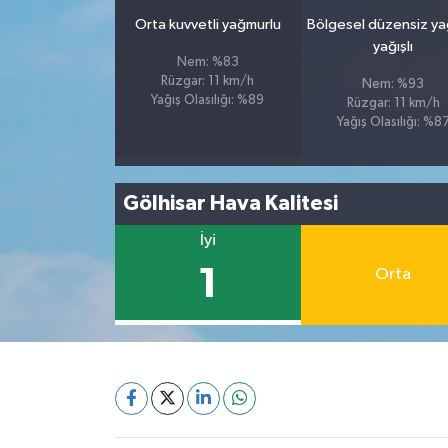
Orta kuvvetli yağmurlu
Bölgesel düzensiz y
yağışlı
Nem: %83
Rüzgar: 11 km/h
Nem: %93
Yağış Olasılığı: %89
Rüzgar: 11 km/h
Yağış Olasılığı: %8
Gölhisar Hava Kalitesi
İyi
1
Orta