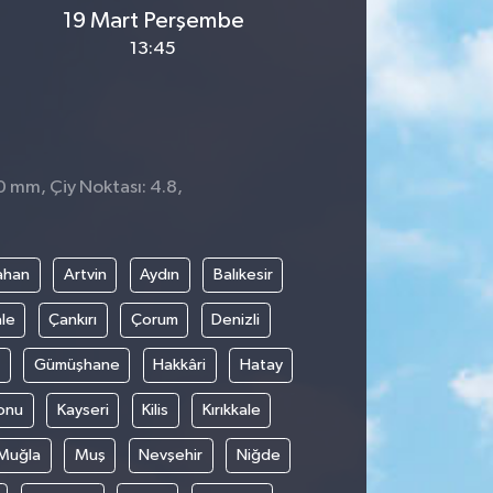
19 Mart Perşembe
13:45
0 mm, Çiy Noktası: 4.8,
ahan
Artvin
Aydın
Balıkesir
le
Çankırı
Çorum
Denizli
Gümüşhane
Hakkâri
Hatay
onu
Kayseri
Kilis
Kırıkkale
Muğla
Muş
Nevşehir
Niğde