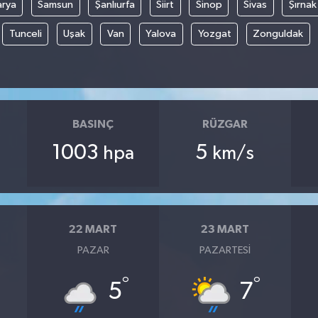
arya
Samsun
Şanlıurfa
Siirt
Sinop
Sivas
Şırnak
Tunceli
Uşak
Van
Yalova
Yozgat
Zonguldak
BASINÇ
RÜZGAR
1003
5
hpa
km/s
22 MART
23 MART
PAZAR
PAZARTESI
°
°
5
7