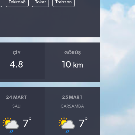
Tekirdağ
Tokat
Trabzon
ÇIY
GÖRÜŞ
4.8
10
km
24 MART
25 MART
SALI
ÇARŞAMBA
°
°
7
7