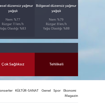
esel düzensiz yağmur
Bölgesel düzensiz yağmur
yağışlı
yağışlı
Nem: %77
Nem: %79
Rüzgar: 11 km/h
Rüzgar: 8 km/h
Yağış Olasılığı: %83
Yağış Olasılığı: %88
Çok Sağlıksız
Tehlikeli
onserler
KÜLTÜR-SANAT
Genel
Spor
Ekonomi
Magazin