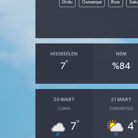
Ordu
Osmaniye
Rize
Sak
HISSEDILEN
NEM
°
7
%84
20 MART
21 MART
CUMA
CUMARTESI
°
°
7
4