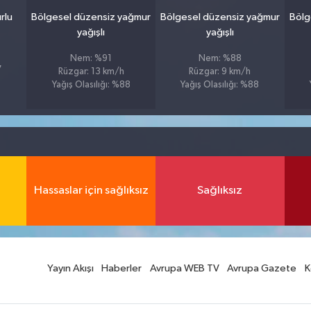
rlu
Bölgesel düzensiz yağmur
Bölgesel düzensiz yağmur
Bölg
yağışlı
yağışlı
Nem: %91
Nem: %88
7
Rüzgar: 13 km/h
Rüzgar: 9 km/h
Yağış Olasılığı: %88
Yağış Olasılığı: %88
Hassaslar için sağlıksız
Sağlıksız
Yayın Akışı
Haberler
Avrupa WEB TV
Avrupa Gazete
K