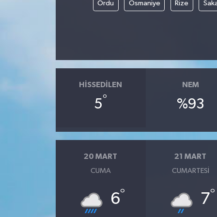
Ordu
Osmaniye
Rize
Sak
HISSEDILEN
NEM
°
5
%93
20 MART
21 MART
CUMA
CUMARTESI
°
°
6
7