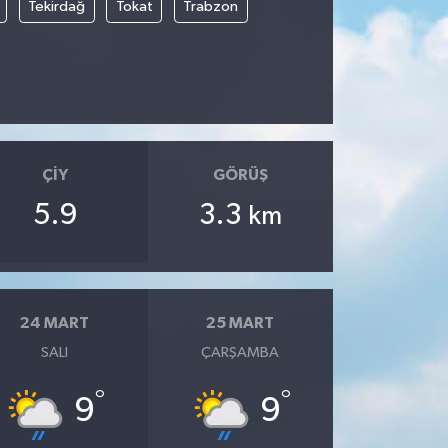
Tekirdağ
Tokat
Trabzon
ÇIY
GÖRÜŞ
5.9
3.3
km
24 MART
25 MART
SALI
ÇARŞAMBA
°
°
9
9