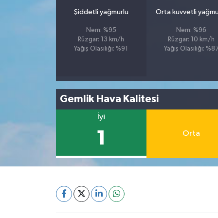
Şiddetli yağmurlu
Orta kuvvetli yağmu
Nem: %95
Nem: %96
Rüzgar: 13 km/h
Rüzgar: 10 km/h
Yağış Olasılığı: %91
Yağış Olasılığı: %8
Gemlik Hava Kalitesi
İyi
1
Orta