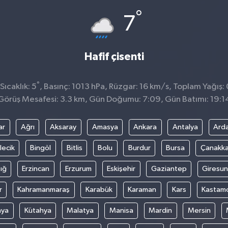
°
7
Hafif çisenti
°
ıcaklık: 5
, Basınç: 1013 hPa, Rüzgar: 16 km/s, Toplam Yağış:
Görüş Mesafesi: 3.3 km, Gün Doğumu: 7:09, Gün Batımı: 19:1
ar
Ağrı
Aksaray
Amasya
Ankara
Antalya
Ard
lecik
Bingöl
Bitlis
Bolu
Burdur
Bursa
Çanakka
ığ
Erzincan
Erzurum
Eskişehir
Gaziantep
Giresun
r
Kahramanmaraş
Karabük
Karaman
Kars
Kastam
nya
Kütahya
Malatya
Manisa
Mardin
Mersin