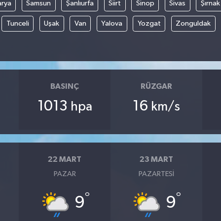
arya
Samsun
Şanlıurfa
Siirt
Sinop
Sivas
Şırnak
Tunceli
Uşak
Van
Yalova
Yozgat
Zonguldak
BASINÇ
RÜZGAR
1013
16
hpa
km/s
22 MART
23 MART
PAZAR
PAZARTESI
°
°
9
9