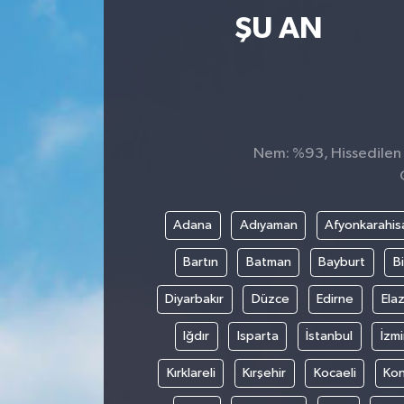
ŞU AN
Ekonomi
Magazin
Nem: %93, Hissedilen S
Adana
Adıyaman
Afyonkarahis
Bartın
Batman
Bayburt
Bi
Diyarbakır
Düzce
Edirne
Elaz
Iğdır
Isparta
İstanbul
İzmi
Kırklareli
Kırşehir
Kocaeli
Ko