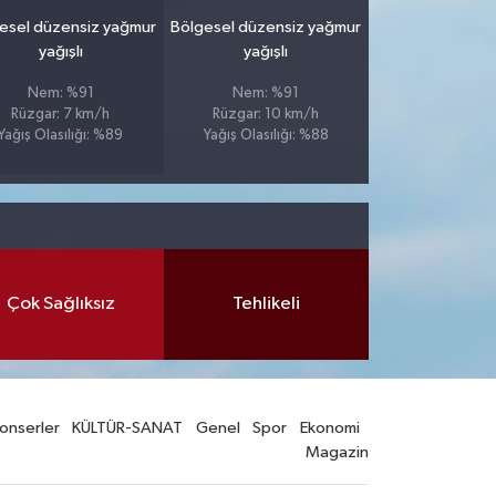
esel düzensiz yağmur
Bölgesel düzensiz yağmur
yağışlı
yağışlı
Nem: %91
Nem: %91
Rüzgar: 7 km/h
Rüzgar: 10 km/h
Yağış Olasılığı: %89
Yağış Olasılığı: %88
Çok Sağlıksız
Tehlikeli
onserler
KÜLTÜR-SANAT
Genel
Spor
Ekonomi
Magazin