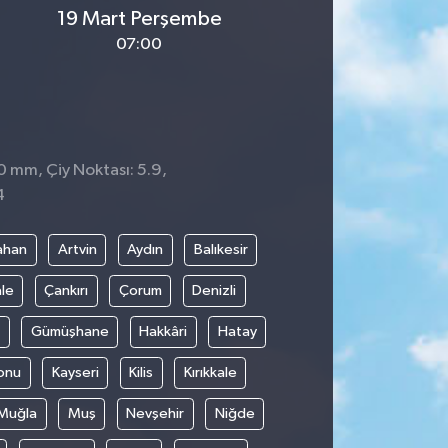
19 Mart Perşembe
07:00
 0 mm, Çiy Noktası: 5.9,
4
ahan
Artvin
Aydın
Balıkesir
le
Çankırı
Çorum
Denizli
Gümüşhane
Hakkâri
Hatay
onu
Kayseri
Kilis
Kırıkkale
Muğla
Muş
Nevşehir
Niğde