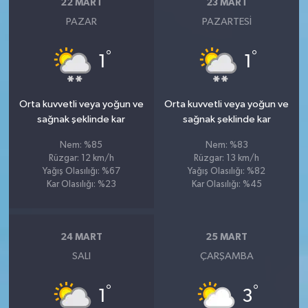
22 MART
23 MART
PAZAR
PAZARTESI
°
°
1
1
Orta kuvvetli veya yoğun ve
Orta kuvvetli veya yoğun ve
sağnak şeklinde kar
sağnak şeklinde kar
Nem: %85
Nem: %83
Rüzgar: 12 km/h
Rüzgar: 13 km/h
Yağış Olasılığı: %67
Yağış Olasılığı: %82
Kar Olasılığı: %23
Kar Olasılığı: %45
24 MART
25 MART
SALI
ÇARŞAMBA
°
°
1
3