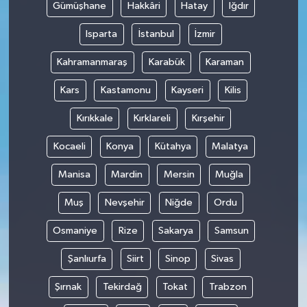
Gümüşhane
Hakkâri
Hatay
Iğdır
Isparta
İstanbul
İzmir
Kahramanmaraş
Karabük
Karaman
Kars
Kastamonu
Kayseri
Kilis
Kırıkkale
Kırklareli
Kırşehir
Kocaeli
Konya
Kütahya
Malatya
Manisa
Mardin
Mersin
Muğla
Muş
Nevşehir
Niğde
Ordu
Osmaniye
Rize
Sakarya
Samsun
Şanlıurfa
Siirt
Sinop
Sivas
Şırnak
Tekirdağ
Tokat
Trabzon