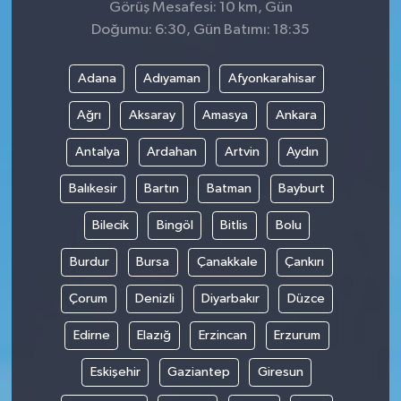
Görüş Mesafesi: 10 km, Gün
Doğumu: 6:30, Gün Batımı: 18:35
Adana
Adıyaman
Afyonkarahisar
Ağrı
Aksaray
Amasya
Ankara
Antalya
Ardahan
Artvin
Aydın
Balıkesir
Bartın
Batman
Bayburt
Bilecik
Bingöl
Bitlis
Bolu
Burdur
Bursa
Çanakkale
Çankırı
Çorum
Denizli
Diyarbakır
Düzce
Edirne
Elazığ
Erzincan
Erzurum
Eskişehir
Gaziantep
Giresun