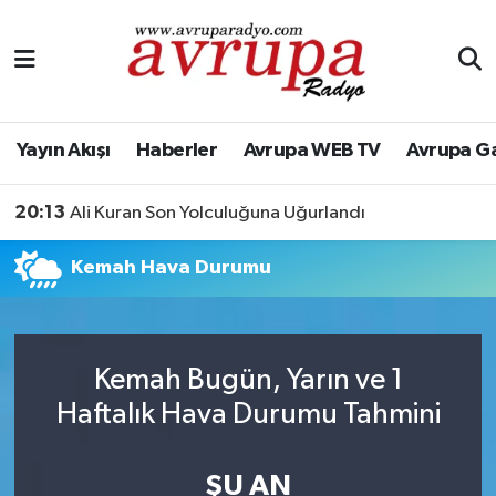
Yayın Akışı
Nöbetçi Eczaneler
Haberler
Hava Durumu
Yayın Akışı
Haberler
Avrupa WEB TV
Avrupa G
Avrupa WEB TV
Namaz Vakitleri
20:13
Ali Kuran Son Yolculuğuna Uğurlandı
Avrupa Gazete
Trafik Durumu
Kemah Hava Durumu
Konserler
Süper Lig Puan Durumu ve Fikstür
KÜLTÜR-SANAT
Tüm Manşetler
Kemah Bugün, Yarın ve 1
Haftalık Hava Durumu Tahmini
Genel
Son Dakika Haberleri
Spor
Haber Arşivi
ŞU AN