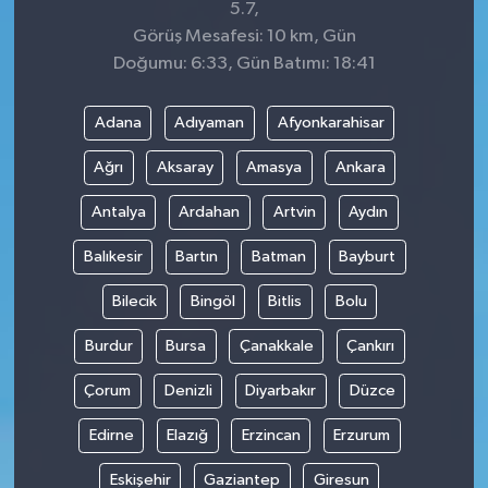
5.7,
Görüş Mesafesi: 10 km, Gün
Doğumu: 6:33, Gün Batımı: 18:41
Adana
Adıyaman
Afyonkarahisar
Ağrı
Aksaray
Amasya
Ankara
Antalya
Ardahan
Artvin
Aydın
Balıkesir
Bartın
Batman
Bayburt
Bilecik
Bingöl
Bitlis
Bolu
Burdur
Bursa
Çanakkale
Çankırı
Çorum
Denizli
Diyarbakır
Düzce
Edirne
Elazığ
Erzincan
Erzurum
Eskişehir
Gaziantep
Giresun