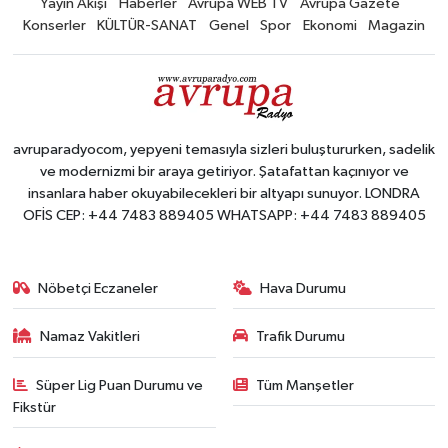
Yayın Akışı
Haberler
Avrupa WEB TV
Avrupa Gazete
Konserler
KÜLTÜR-SANAT
Genel
Spor
Ekonomi
Magazin
avruparadyocom, yepyeni temasıyla sizleri buluştururken, sadelik
ve modernizmi bir araya getiriyor. Şatafattan kaçınıyor ve
insanlara haber okuyabilecekleri bir altyapı sunuyor. LONDRA
OFİS CEP: +44 7483 889405 WHATSAPP: +44 7483 889405
Nöbetçi Eczaneler
Hava Durumu
Namaz Vakitleri
Trafik Durumu
Süper Lig Puan Durumu ve
Tüm Manşetler
Fikstür