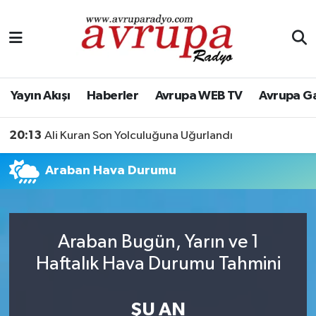
Yayın Akışı
Nöbetçi Eczaneler
Haberler
Hava Durumu
Yayın Akışı
Haberler
Avrupa WEB TV
Avrupa G
Avrupa WEB TV
Namaz Vakitleri
20:13
Ali Kuran Son Yolculuğuna Uğurlandı
Avrupa Gazete
Trafik Durumu
Araban Hava Durumu
Konserler
Süper Lig Puan Durumu ve Fikstür
KÜLTÜR-SANAT
Tüm Manşetler
Araban Bugün, Yarın ve 1
Haftalık Hava Durumu Tahmini
Genel
Son Dakika Haberleri
Spor
Haber Arşivi
ŞU AN