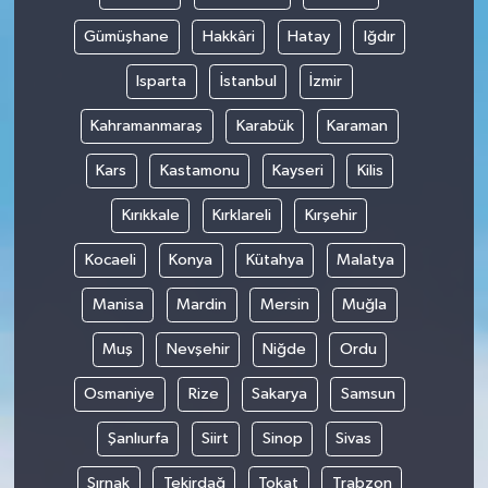
Gümüşhane
Hakkâri
Hatay
Iğdır
Isparta
İstanbul
İzmir
Kahramanmaraş
Karabük
Karaman
Kars
Kastamonu
Kayseri
Kilis
Kırıkkale
Kırklareli
Kırşehir
Kocaeli
Konya
Kütahya
Malatya
Manisa
Mardin
Mersin
Muğla
Muş
Nevşehir
Niğde
Ordu
Osmaniye
Rize
Sakarya
Samsun
Şanlıurfa
Siirt
Sinop
Sivas
Şırnak
Tekirdağ
Tokat
Trabzon