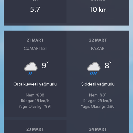
5.7
10
km
21 MART
22 MART
CUMARTESI
PAZAR
°
°
9
8
Orta kuvvetli yağmurlu
Şiddetli yağmurlu
Nem: %88
Nem: %91
Rüzgar: 19 km/h
Rüzgar: 25 km/h
Yağış Olasılığı: %91
Yağış Olasılığı: %86
23 MART
24 MART