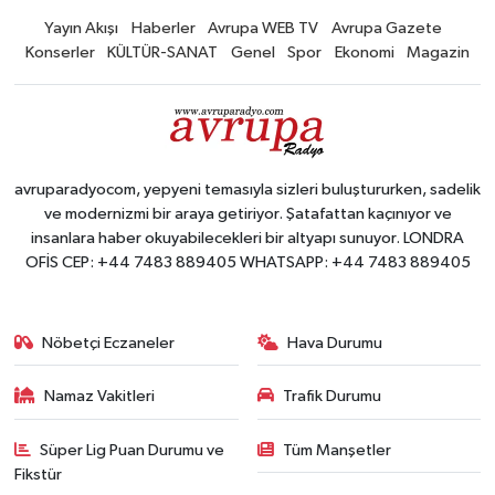
Yayın Akışı
Haberler
Avrupa WEB TV
Avrupa Gazete
Konserler
KÜLTÜR-SANAT
Genel
Spor
Ekonomi
Magazin
avruparadyocom, yepyeni temasıyla sizleri buluştururken, sadelik
ve modernizmi bir araya getiriyor. Şatafattan kaçınıyor ve
insanlara haber okuyabilecekleri bir altyapı sunuyor. LONDRA
OFİS CEP: +44 7483 889405 WHATSAPP: +44 7483 889405
Nöbetçi Eczaneler
Hava Durumu
Namaz Vakitleri
Trafik Durumu
Süper Lig Puan Durumu ve
Tüm Manşetler
Fikstür