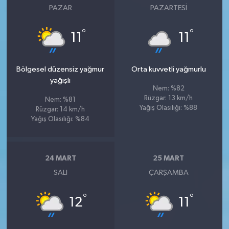
PAZAR
PAZARTESI
°
°
11
11
Bölgesel düzensiz yağmur
Orta kuvvetli yağmurlu
yağışlı
Nem: %82
Rüzgar: 13 km/h
Nem: %81
Yağış Olasılığı: %88
Rüzgar: 14 km/h
Yağış Olasılığı: %84
24 MART
25 MART
SALI
ÇARŞAMBA
°
°
12
11