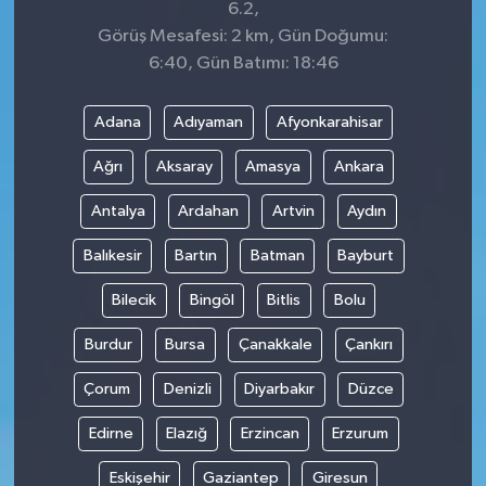
6.2,
Görüş Mesafesi: 2 km, Gün Doğumu:
6:40, Gün Batımı: 18:46
Adana
Adıyaman
Afyonkarahisar
Ağrı
Aksaray
Amasya
Ankara
Antalya
Ardahan
Artvin
Aydın
Balıkesir
Bartın
Batman
Bayburt
Bilecik
Bingöl
Bitlis
Bolu
Burdur
Bursa
Çanakkale
Çankırı
Çorum
Denizli
Diyarbakır
Düzce
Edirne
Elazığ
Erzincan
Erzurum
Eskişehir
Gaziantep
Giresun