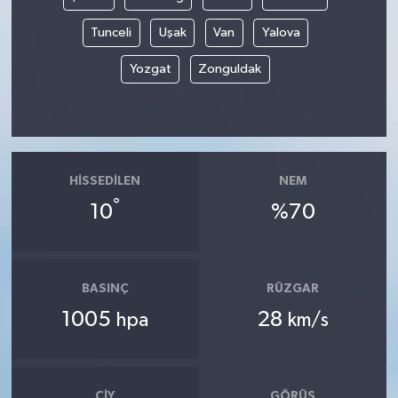
Tunceli
Uşak
Van
Yalova
Yozgat
Zonguldak
HISSEDILEN
NEM
°
10
%70
BASINÇ
RÜZGAR
1005
28
hpa
km/s
ÇIY
GÖRÜŞ