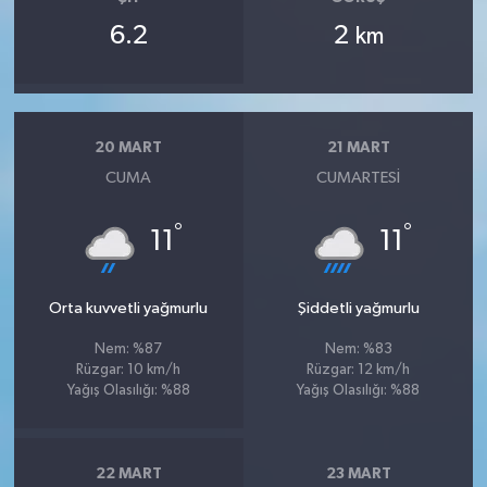
6.2
2
km
20 MART
21 MART
CUMA
CUMARTESI
°
°
11
11
Orta kuvvetli yağmurlu
Şiddetli yağmurlu
Nem: %87
Nem: %83
Rüzgar: 10 km/h
Rüzgar: 12 km/h
Yağış Olasılığı: %88
Yağış Olasılığı: %88
22 MART
23 MART