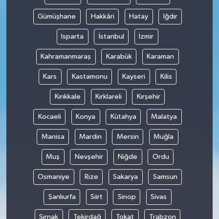
Gümüşhane
Hakkâri
Hatay
Iğdır
Isparta
İstanbul
İzmir
Kahramanmaraş
Karabük
Karaman
Kars
Kastamonu
Kayseri
Kilis
Kırıkkale
Kırklareli
Kırşehir
Kocaeli
Konya
Kütahya
Malatya
Manisa
Mardin
Mersin
Muğla
Muş
Nevşehir
Niğde
Ordu
Osmaniye
Rize
Sakarya
Samsun
Şanlıurfa
Siirt
Sinop
Sivas
Şırnak
Tekirdağ
Tokat
Trabzon