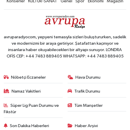
Konserler
KÜLTÜR-SANAT
Genel
Spor
Ekonomi
Magazin
avruparadyocom, yepyeni temasıyla sizleri buluştururken, sadelik
ve modernizmi bir araya getiriyor. Şatafattan kaçınıyor ve
insanlara haber okuyabilecekleri bir altyapı sunuyor. LONDRA
OFİS CEP: +44 7483 889405 WHATSAPP: +44 7483 889405
Nöbetçi Eczaneler
Hava Durumu
Namaz Vakitleri
Trafik Durumu
Süper Lig Puan Durumu ve
Tüm Manşetler
Fikstür
Son Dakika Haberleri
Haber Arşivi