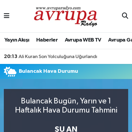
Yayın Akışı
Nöbetçi Eczaneler
Haberler
Hava Durumu
Yayın Akışı
Haberler
Avrupa WEB TV
Avrupa G
Avrupa WEB TV
Namaz Vakitleri
20:13
Ali Kuran Son Yolculuğuna Uğurlandı
Avrupa Gazete
Trafik Durumu
Bulancak Hava Durumu
Konserler
Süper Lig Puan Durumu ve Fikstür
KÜLTÜR-SANAT
Tüm Manşetler
Bulancak Bugün, Yarın ve 1
Haftalık Hava Durumu Tahmini
Genel
Son Dakika Haberleri
Spor
Haber Arşivi
ŞU AN