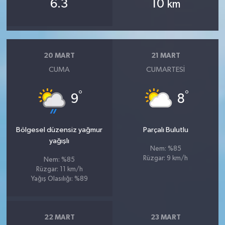
6.3
10
km
20 MART
21 MART
CUMA
CUMARTESI
°
°
9
8
Bölgesel düzensiz yağmur
Parçalı Bulutlu
yağışlı
Nem: %85
Rüzgar: 9 km/h
Nem: %85
Rüzgar: 11 km/h
Yağış Olasılığı: %89
22 MART
23 MART