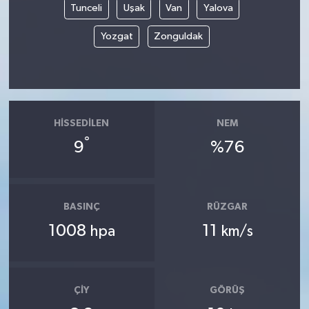
Tunceli
Uşak
Van
Yalova
Yozgat
Zonguldak
HISSEDILEN
NEM
°
9
%76
BASINÇ
RÜZGAR
1008
11
hpa
km/s
ÇIY
GÖRÜŞ