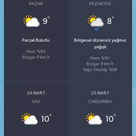
PAZAR
PAZARTESI
°
°
9
8
Parçalı Bulutlu
Bölgesel düzensiz yağmur
yağışlı
Nem: %84
Rüzgar: 8 km/h
Nem: %90
Rüzgar: 8 km/h
Yağış Olasılığı: %88
24 MART
25 MART
SALI
ÇARŞAMBA
°
°
10
10