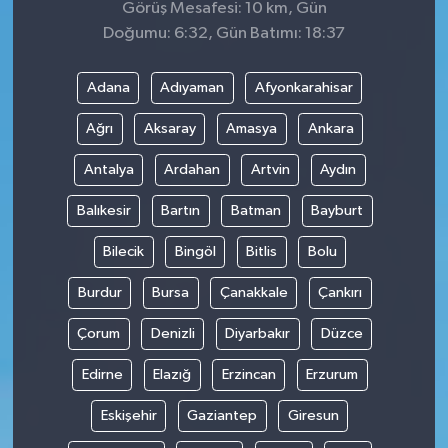
Görüş Mesafesi: 10 km, Gün
Doğumu: 6:32, Gün Batımı: 18:37
Adana
Adıyaman
Afyonkarahisar
Ağrı
Aksaray
Amasya
Ankara
Antalya
Ardahan
Artvin
Aydın
Balıkesir
Bartın
Batman
Bayburt
Bilecik
Bingöl
Bitlis
Bolu
Burdur
Bursa
Çanakkale
Çankırı
Çorum
Denizli
Diyarbakır
Düzce
Edirne
Elazığ
Erzincan
Erzurum
Eskişehir
Gaziantep
Giresun