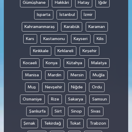
Gümüşhane
Hakkâri
Hatay
Iğdır
Isparta
İstanbul
İzmir
Kahramanmaraş
Karabük
Karaman
Kars
Kastamonu
Kayseri
Kilis
Kırıkkale
Kırklareli
Kırşehir
Kocaeli
Konya
Kütahya
Malatya
Manisa
Mardin
Mersin
Muğla
Muş
Nevşehir
Niğde
Ordu
Osmaniye
Rize
Sakarya
Samsun
Şanlıurfa
Siirt
Sinop
Sivas
Şırnak
Tekirdağ
Tokat
Trabzon