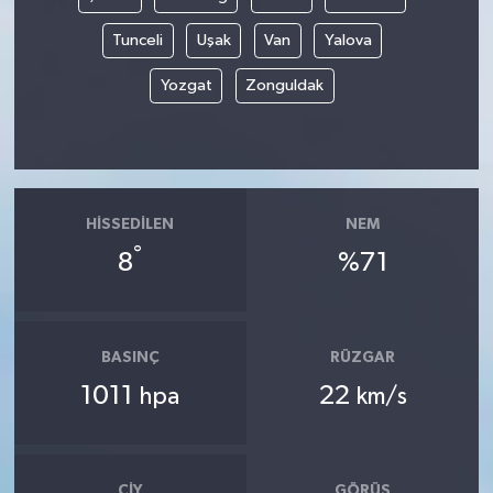
Tunceli
Uşak
Van
Yalova
Yozgat
Zonguldak
HISSEDILEN
NEM
°
8
%71
BASINÇ
RÜZGAR
1011
22
hpa
km/s
ÇIY
GÖRÜŞ