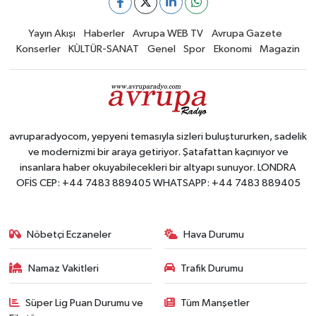
Yayın Akışı
Haberler
Avrupa WEB TV
Avrupa Gazete
Konserler
KÜLTÜR-SANAT
Genel
Spor
Ekonomi
Magazin
avruparadyocom, yepyeni temasıyla sizleri buluştururken, sadelik
ve modernizmi bir araya getiriyor. Şatafattan kaçınıyor ve
insanlara haber okuyabilecekleri bir altyapı sunuyor. LONDRA
OFİS CEP: +44 7483 889405 WHATSAPP: +44 7483 889405
Nöbetçi Eczaneler
Hava Durumu
Namaz Vakitleri
Trafik Durumu
Süper Lig Puan Durumu ve
Tüm Manşetler