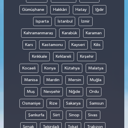
Gümüşhane
Hakkâri
Hatay
Iğdır
Isparta
İstanbul
İzmir
Kahramanmaraş
Karabük
Karaman
Kars
Kastamonu
Kayseri
Kilis
Kırıkkale
Kırklareli
Kırşehir
Kocaeli
Konya
Kütahya
Malatya
Manisa
Mardin
Mersin
Muğla
Muş
Nevşehir
Niğde
Ordu
Osmaniye
Rize
Sakarya
Samsun
Şanlıurfa
Siirt
Sinop
Sivas
Şırnak
Tekirdağ
Tokat
Trabzon