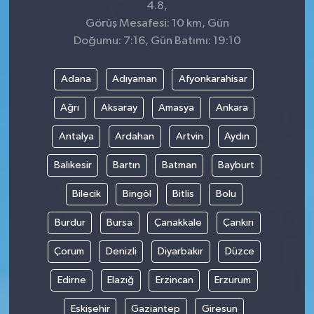
4.8,
Görüş Mesafesi: 10 km, Gün
Doğumu: 7:16, Gün Batımı: 19:10
Adana
Adıyaman
Afyonkarahisar
Ağrı
Aksaray
Amasya
Ankara
Antalya
Ardahan
Artvin
Aydın
Balıkesir
Bartın
Batman
Bayburt
Bilecik
Bingöl
Bitlis
Bolu
Burdur
Bursa
Çanakkale
Çankırı
Çorum
Denizli
Diyarbakır
Düzce
Edirne
Elazığ
Erzincan
Erzurum
Eskişehir
Gaziantep
Giresun