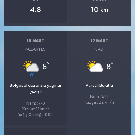
4.8
10
km
16 MART
17 MART
PAZARTESI
SALI
°
°
8
8
Bölgesel düzensiz yağmur
Parçalı Bulutlu
yağışlı
Nem: %73
Rüzgar: 22 km/h
Nem: %78
Rüzgar: 11 km/h
Yağış Olasılığı: %84