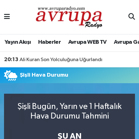
Yayın Akışı
Nöbetçi Eczaneler
Haberler
Hava Durumu
Yayın Akışı
Haberler
Avrupa WEB TV
Avrupa G
Avrupa WEB TV
Namaz Vakitleri
20:13
Ali Kuran Son Yolculuğuna Uğurlandı
Avrupa Gazete
Trafik Durumu
Şişli Hava Durumu
Konserler
Süper Lig Puan Durumu ve Fikstür
KÜLTÜR-SANAT
Tüm Manşetler
Şişli Bugün, Yarın ve 1 Haftalık
Hava Durumu Tahmini
Genel
Son Dakika Haberleri
Spor
Haber Arşivi
ŞU AN