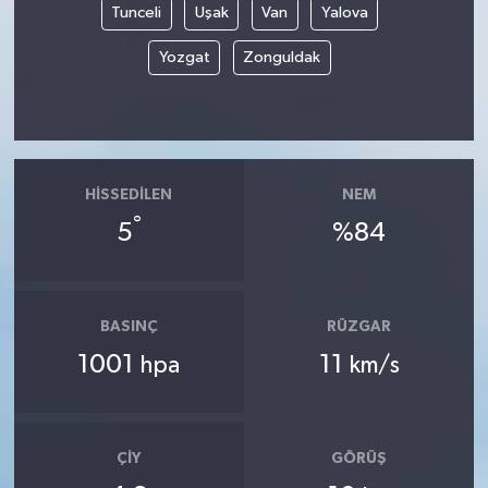
Tunceli
Uşak
Van
Yalova
Yozgat
Zonguldak
HISSEDILEN
NEM
°
5
%84
BASINÇ
RÜZGAR
1001
11
hpa
km/s
ÇIY
GÖRÜŞ