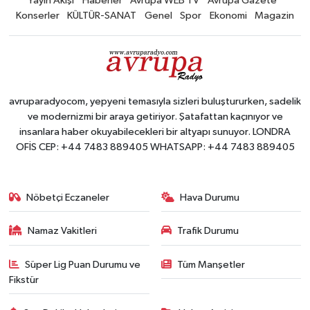
Yayın Akışı
Haberler
Avrupa WEB TV
Avrupa Gazete
Konserler
KÜLTÜR-SANAT
Genel
Spor
Ekonomi
Magazin
avruparadyocom, yepyeni temasıyla sizleri buluştururken, sadelik
ve modernizmi bir araya getiriyor. Şatafattan kaçınıyor ve
insanlara haber okuyabilecekleri bir altyapı sunuyor. LONDRA
OFİS CEP: +44 7483 889405 WHATSAPP: +44 7483 889405
Nöbetçi Eczaneler
Hava Durumu
Namaz Vakitleri
Trafik Durumu
Süper Lig Puan Durumu ve
Tüm Manşetler
Fikstür