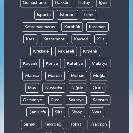
Gümüşhane
Hakkâri
Hatay
Iğdır
Isparta
İstanbul
İzmir
Kahramanmaraş
Karabük
Karaman
Kars
Kastamonu
Kayseri
Kilis
Kırıkkale
Kırklareli
Kırşehir
Kocaeli
Konya
Kütahya
Malatya
Manisa
Mardin
Mersin
Muğla
Muş
Nevşehir
Niğde
Ordu
Osmaniye
Rize
Sakarya
Samsun
Şanlıurfa
Siirt
Sinop
Sivas
Şırnak
Tekirdağ
Tokat
Trabzon