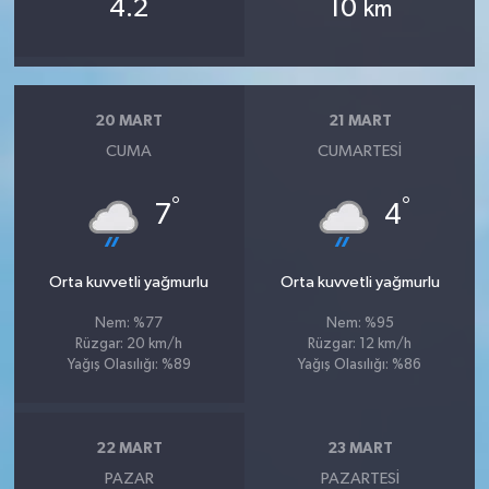
4.2
10
km
20 MART
21 MART
CUMA
CUMARTESI
°
°
7
4
Orta kuvvetli yağmurlu
Orta kuvvetli yağmurlu
Nem: %77
Nem: %95
Rüzgar: 20 km/h
Rüzgar: 12 km/h
Yağış Olasılığı: %89
Yağış Olasılığı: %86
22 MART
23 MART
PAZAR
PAZARTESI