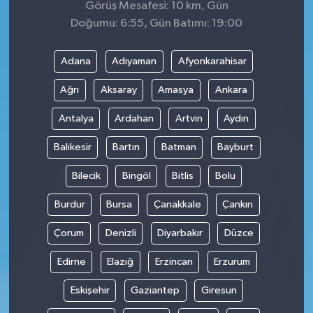
Görüş Mesafesi: 10 km, Gün
Doğumu: 6:55, Gün Batımı: 19:00
Adana
Adıyaman
Afyonkarahisar
Ağrı
Aksaray
Amasya
Ankara
Antalya
Ardahan
Artvin
Aydın
Balıkesir
Bartın
Batman
Bayburt
Bilecik
Bingöl
Bitlis
Bolu
Burdur
Bursa
Çanakkale
Çankırı
Çorum
Denizli
Diyarbakır
Düzce
Edirne
Elazığ
Erzincan
Erzurum
Eskişehir
Gaziantep
Giresun