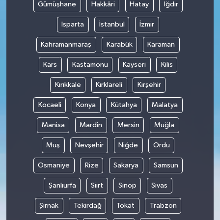
Gümüşhane
Hakkâri
Hatay
Iğdır
Isparta
İstanbul
İzmir
Kahramanmaraş
Karabük
Karaman
Kars
Kastamonu
Kayseri
Kilis
Kırıkkale
Kırklareli
Kırşehir
Kocaeli
Konya
Kütahya
Malatya
Manisa
Mardin
Mersin
Muğla
Muş
Nevşehir
Niğde
Ordu
Osmaniye
Rize
Sakarya
Samsun
Şanlıurfa
Siirt
Sinop
Sivas
Şırnak
Tekirdağ
Tokat
Trabzon