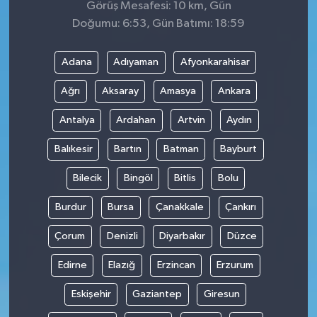
Görüş Mesafesi: 10 km, Gün
Doğumu: 6:53, Gün Batımı: 18:59
Adana
Adıyaman
Afyonkarahisar
Ağrı
Aksaray
Amasya
Ankara
Antalya
Ardahan
Artvin
Aydın
Balıkesir
Bartın
Batman
Bayburt
Bilecik
Bingöl
Bitlis
Bolu
Burdur
Bursa
Çanakkale
Çankırı
Çorum
Denizli
Diyarbakır
Düzce
Edirne
Elazığ
Erzincan
Erzurum
Eskişehir
Gaziantep
Giresun