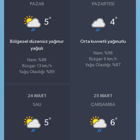
PAZAR
PAZARTESI
°
°
5
4
Bölgesel düzensiz yağmur
Orta kuvvetli yağmurlu
yağışlı
Nem: %96
Rüzgar: 6 km/h
Nem: %88
Yağış Olasılığı: %87
Rüzgar: 13 km/h
Yağış Olasılığı: %89
24 MART
25 MART
SALI
ÇARŞAMBA
°
°
5
6