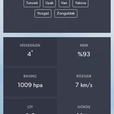
Tunceli
Uşak
Van
Yalova
Yozgat
Zonguldak
HISSEDILEN
NEM
°
4
%93
BASINÇ
RÜZGAR
1009
7
hpa
km/s
ÇIY
GÖRÜŞ