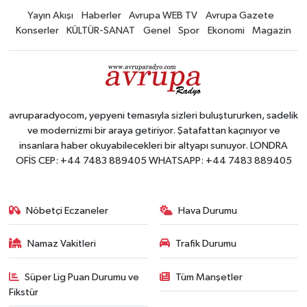
Yayın Akışı
Haberler
Avrupa WEB TV
Avrupa Gazete
Konserler
KÜLTÜR-SANAT
Genel
Spor
Ekonomi
Magazin
avruparadyocom, yepyeni temasıyla sizleri buluştururken, sadelik
ve modernizmi bir araya getiriyor. Şatafattan kaçınıyor ve
insanlara haber okuyabilecekleri bir altyapı sunuyor. LONDRA
OFİS CEP: +44 7483 889405 WHATSAPP: +44 7483 889405
Nöbetçi Eczaneler
Hava Durumu
Namaz Vakitleri
Trafik Durumu
Süper Lig Puan Durumu ve
Tüm Manşetler
Fikstür