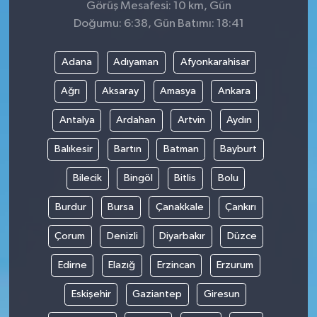
Görüş Mesafesi: 10 km, Gün
Doğumu: 6:38, Gün Batımı: 18:41
Adana
Adıyaman
Afyonkarahisar
Ağrı
Aksaray
Amasya
Ankara
Antalya
Ardahan
Artvin
Aydın
Balıkesir
Bartın
Batman
Bayburt
Bilecik
Bingöl
Bitlis
Bolu
Burdur
Bursa
Çanakkale
Çankırı
Çorum
Denizli
Diyarbakır
Düzce
Edirne
Elazığ
Erzincan
Erzurum
Eskişehir
Gaziantep
Giresun