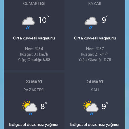
CUMARTESI
PAZAR
°
°
10
9
Orta kuvvetli yağmurlu
Orta kuvvetli yağmurlu
Nem: %84
Nem: %87
Rüzgar: 33 km/h
Rüzgar: 21 km/h
Yağış Olasılığı: %88
Yağış Olasılığı: %78
23 MART
24 MART
PAZARTESI
SALI
°
°
8
9
Bölgesel düzensiz yağmur
Bölgesel düzensiz yağmur