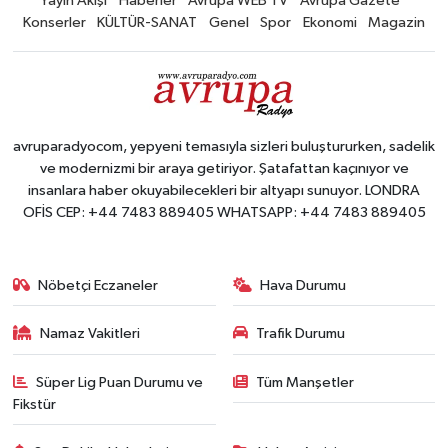
Yayın Akışı
Haberler
Avrupa WEB TV
Avrupa Gazete
Konserler
KÜLTÜR-SANAT
Genel
Spor
Ekonomi
Magazin
avruparadyocom, yepyeni temasıyla sizleri buluştururken, sadelik
ve modernizmi bir araya getiriyor. Şatafattan kaçınıyor ve
insanlara haber okuyabilecekleri bir altyapı sunuyor. LONDRA
OFİS CEP: +44 7483 889405 WHATSAPP: +44 7483 889405
Nöbetçi Eczaneler
Hava Durumu
Namaz Vakitleri
Trafik Durumu
Süper Lig Puan Durumu ve
Tüm Manşetler
Fikstür