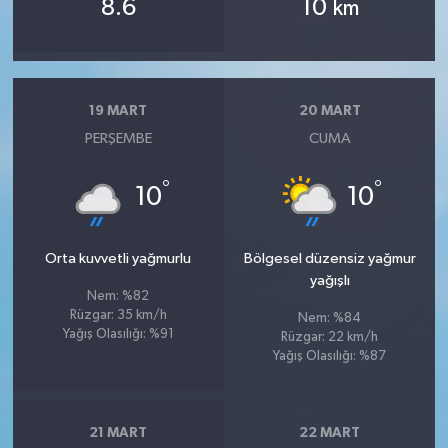
8.6
10
km
19 MART
20 MART
PERŞEMBE
CUMA
°
°
10
10
Orta kuvvetli yağmurlu
Bölgesel düzensiz yağmur
yağışlı
Nem: %82
Rüzgar: 35 km/h
Nem: %84
Yağış Olasılığı: %91
Rüzgar: 22 km/h
Yağış Olasılığı: %87
21 MART
22 MART