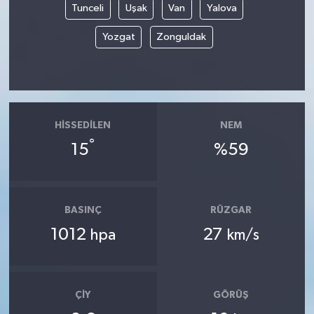
Tunceli
Uşak
Van
Yalova
Yozgat
Zonguldak
HISSEDILEN
NEM
°
15
%59
BASINÇ
RÜZGAR
1012
27
hpa
km/s
ÇIY
GÖRÜŞ