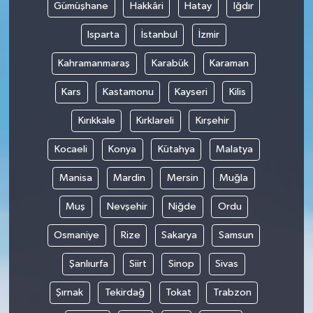
Gümüşhane
Hakkâri
Hatay
Iğdır
Isparta
İstanbul
İzmir
Kahramanmaraş
Karabük
Karaman
Kars
Kastamonu
Kayseri
Kilis
Kırıkkale
Kırklareli
Kırşehir
Kocaeli
Konya
Kütahya
Malatya
Manisa
Mardin
Mersin
Muğla
Muş
Nevşehir
Niğde
Ordu
Osmaniye
Rize
Sakarya
Samsun
Şanlıurfa
Siirt
Sinop
Sivas
Şırnak
Tekirdağ
Tokat
Trabzon