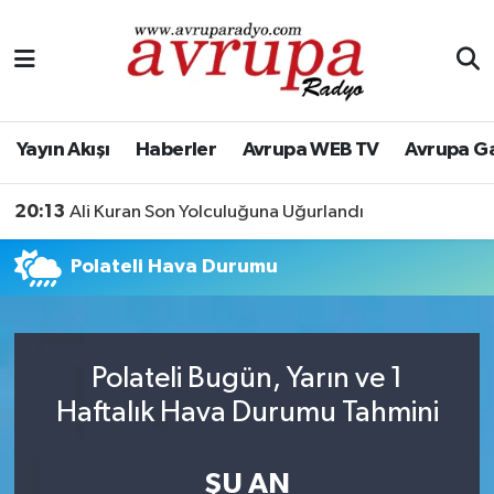
Yayın Akışı
Nöbetçi Eczaneler
Haberler
Hava Durumu
Yayın Akışı
Haberler
Avrupa WEB TV
Avrupa G
Avrupa WEB TV
Namaz Vakitleri
20:13
Ali Kuran Son Yolculuğuna Uğurlandı
Avrupa Gazete
Trafik Durumu
Polateli Hava Durumu
Konserler
Süper Lig Puan Durumu ve Fikstür
KÜLTÜR-SANAT
Tüm Manşetler
Polateli Bugün, Yarın ve 1
Haftalık Hava Durumu Tahmini
Genel
Son Dakika Haberleri
Spor
Haber Arşivi
ŞU AN