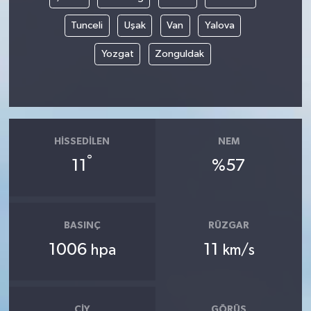
Tunceli
Uşak
Van
Yalova
Yozgat
Zonguldak
HISSEDILEN
NEM
°
11
%57
BASINÇ
RÜZGAR
1006
11
hpa
km/s
ÇIY
GÖRÜŞ