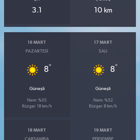
3.1
10
km
16 MART
17 MART
PAZARTESI
SALI
°
°
8
8
Güneşli
Güneşli
Nem: %55
Nem: %52
Rüzgar: 18 km/h
Rüzgar: 8 km/h
18 MART
19 MART
ÇARŞAMBA
PERŞEMBE