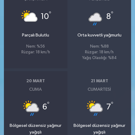
°
°
10
8
Parçalı Bulutlu
Orta kuvvetli yağmurlu
Nem: %56
Nem: %88
Rüzgar: 18 km/h
Rüzgar: 18 km/h
Yağış Olasılığı: %84
20 MART
21 MART
CUMA
CUMARTESI
°
°
6
7
Bölgesel düzensiz yağmur
Bölgesel düzensiz yağmur
yağışlı
yağışlı