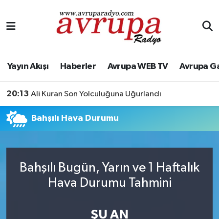
Yayın Akışı
Nöbetçi Eczaneler
Haberler
Hava Durumu
Yayın Akışı
Haberler
Avrupa WEB TV
Avrupa G
Avrupa WEB TV
Namaz Vakitleri
20:13
Ali Kuran Son Yolculuğuna Uğurlandı
Avrupa Gazete
Trafik Durumu
Bahşılı Hava Durumu
Konserler
Süper Lig Puan Durumu ve Fikstür
KÜLTÜR-SANAT
Tüm Manşetler
Bahşılı Bugün, Yarın ve 1 Haftalık
Hava Durumu Tahmini
Genel
Son Dakika Haberleri
Spor
Haber Arşivi
ŞU AN