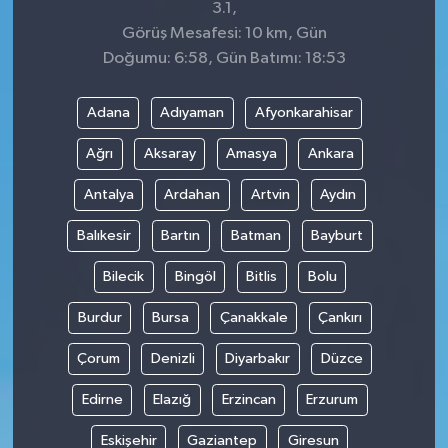
3.1,
Görüş Mesafesi: 10 km, Gün
Doğumu: 6:58, Gün Batımı: 18:53
Adana
Adıyaman
Afyonkarahisar
Ağrı
Aksaray
Amasya
Ankara
Antalya
Ardahan
Artvin
Aydın
Balıkesir
Bartın
Batman
Bayburt
Bilecik
Bingöl
Bitlis
Bolu
Burdur
Bursa
Çanakkale
Çankırı
Çorum
Denizli
Diyarbakır
Düzce
Edirne
Elazığ
Erzincan
Erzurum
Eskişehir
Gaziantep
Giresun