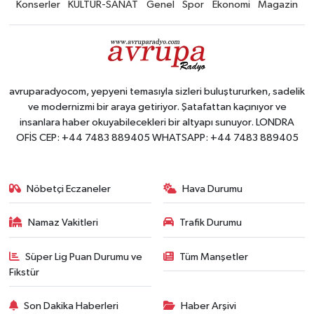
Konserler
KÜLTÜR-SANAT
Genel
Spor
Ekonomi
Magazin
avruparadyocom, yepyeni temasıyla sizleri buluştururken, sadelik
ve modernizmi bir araya getiriyor. Şatafattan kaçınıyor ve
insanlara haber okuyabilecekleri bir altyapı sunuyor. LONDRA
OFİS CEP: +44 7483 889405 WHATSAPP: +44 7483 889405
Nöbetçi Eczaneler
Hava Durumu
Namaz Vakitleri
Trafik Durumu
Süper Lig Puan Durumu ve
Tüm Manşetler
Fikstür
Son Dakika Haberleri
Haber Arşivi