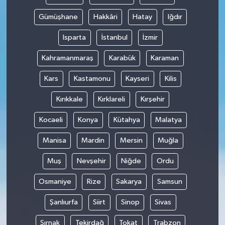
Gümüşhane
Hakkâri
Hatay
Iğdır
Isparta
İstanbul
İzmir
Kahramanmaraş
Karabük
Karaman
Kars
Kastamonu
Kayseri
Kilis
Kırıkkale
Kırklareli
Kırşehir
Kocaeli
Konya
Kütahya
Malatya
Manisa
Mardin
Mersin
Muğla
Muş
Nevşehir
Niğde
Ordu
Osmaniye
Rize
Sakarya
Samsun
Şanlıurfa
Siirt
Sinop
Sivas
Şırnak
Tekirdağ
Tokat
Trabzon