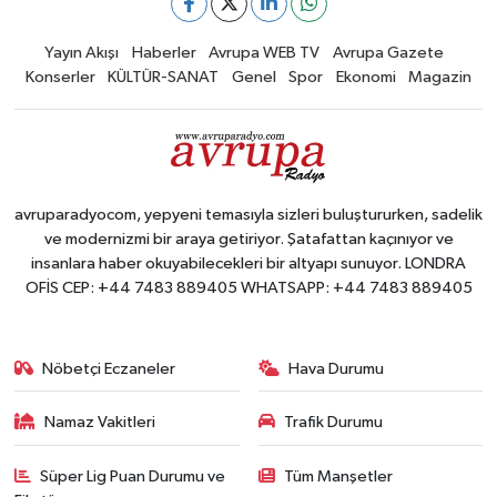
Yayın Akışı
Haberler
Avrupa WEB TV
Avrupa Gazete
Konserler
KÜLTÜR-SANAT
Genel
Spor
Ekonomi
Magazin
avruparadyocom, yepyeni temasıyla sizleri buluştururken, sadelik
ve modernizmi bir araya getiriyor. Şatafattan kaçınıyor ve
insanlara haber okuyabilecekleri bir altyapı sunuyor. LONDRA
OFİS CEP: +44 7483 889405 WHATSAPP: +44 7483 889405
Nöbetçi Eczaneler
Hava Durumu
Namaz Vakitleri
Trafik Durumu
Süper Lig Puan Durumu ve
Tüm Manşetler