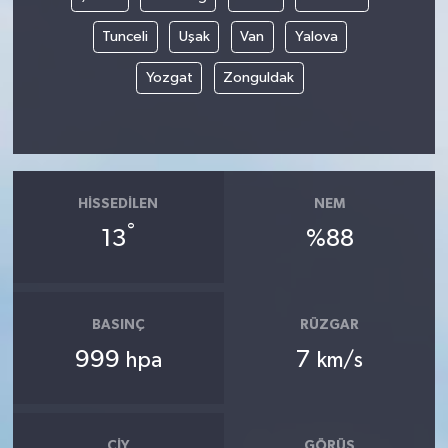
Tunceli
Uşak
Van
Yalova
Yozgat
Zonguldak
HISSEDILEN
NEM
°
13
%88
BASINÇ
RÜZGAR
999
7
hpa
km/s
ÇIY
GÖRÜŞ