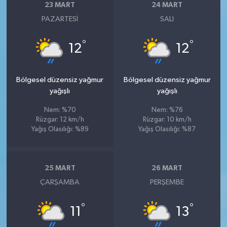
23 MART
24 MART
PAZARTESI
SALI
°
°
12
12
Bölgesel düzensiz yağmur
Bölgesel düzensiz yağmur
yağışlı
yağışlı
Nem: %70
Nem: %76
Rüzgar: 12 km/h
Rüzgar: 10 km/h
Yağış Olasılığı: %89
Yağış Olasılığı: %87
25 MART
26 MART
ÇARŞAMBA
PERŞEMBE
°
°
11
13