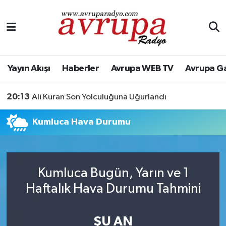
Yayın Akışı
Nöbetçi Eczaneler
Haberler
Hava Durumu
Yayın Akışı
Haberler
Avrupa WEB TV
Avrupa G
Avrupa WEB TV
Namaz Vakitleri
20:13
Ali Kuran Son Yolculuğuna Uğurlandı
Avrupa Gazete
Trafik Durumu
Kumluca Hava Durumu
Konserler
Süper Lig Puan Durumu ve Fikstür
KÜLTÜR-SANAT
Tüm Manşetler
Kumluca Bugün, Yarın ve 1
Haftalık Hava Durumu Tahmini
Genel
Son Dakika Haberleri
Spor
Haber Arşivi
ŞU AN