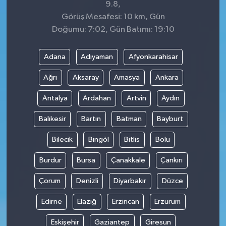
9.8,
Görüş Mesafesi: 10 km, Gün
Doğumu: 7:02, Gün Batımı: 19:10
Adana
Adıyaman
Afyonkarahisar
Ağrı
Aksaray
Amasya
Ankara
Antalya
Ardahan
Artvin
Aydın
Balıkesir
Bartın
Batman
Bayburt
Bilecik
Bingöl
Bitlis
Bolu
Burdur
Bursa
Çanakkale
Çankırı
Çorum
Denizli
Diyarbakır
Düzce
Edirne
Elazığ
Erzincan
Erzurum
Eskişehir
Gaziantep
Giresun