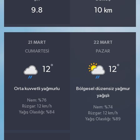
9.8
10
km
21 MART
22 MART
CUMARTESI
PAZAR
°
°
12
12
Orta kuvvetli yağmurlu
Bölgesel düzensiz yağmur
yağışlı
Nem: %76
Rüzgar: 12 km/h
Nem: %74
Yağış Olasılığı: %84
Rüzgar: 12 km/h
Yağış Olasılığı: %89