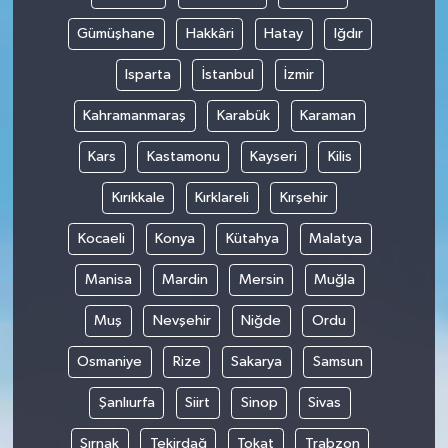
Gümüşhane
Hakkâri
Hatay
Iğdır
Isparta
İstanbul
İzmir
Kahramanmaraş
Karabük
Karaman
Kars
Kastamonu
Kayseri
Kilis
Kırıkkale
Kırklareli
Kırşehir
Kocaeli
Konya
Kütahya
Malatya
Manisa
Mardin
Mersin
Muğla
Muş
Nevşehir
Niğde
Ordu
Osmaniye
Rize
Sakarya
Samsun
Şanlıurfa
Siirt
Sinop
Sivas
Şırnak
Tekirdağ
Tokat
Trabzon