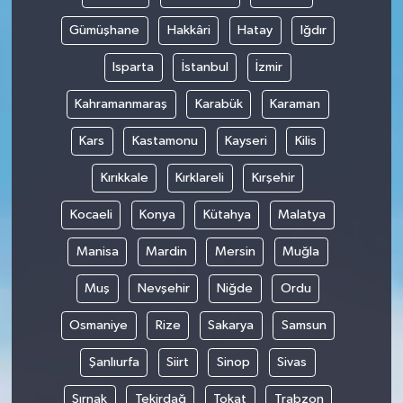
Gümüşhane
Hakkâri
Hatay
Iğdır
Isparta
İstanbul
İzmir
Kahramanmaraş
Karabük
Karaman
Kars
Kastamonu
Kayseri
Kilis
Kırıkkale
Kırklareli
Kırşehir
Kocaeli
Konya
Kütahya
Malatya
Manisa
Mardin
Mersin
Muğla
Muş
Nevşehir
Niğde
Ordu
Osmaniye
Rize
Sakarya
Samsun
Şanlıurfa
Siirt
Sinop
Sivas
Şırnak
Tekirdağ
Tokat
Trabzon