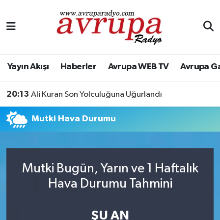
Yayın Akışı
Nöbetçi Eczaneler
Haberler
Hava Durumu
Yayın Akışı
Haberler
Avrupa WEB TV
Avrupa G
Avrupa WEB TV
Namaz Vakitleri
20:13
Ali Kuran Son Yolculuğuna Uğurlandı
Avrupa Gazete
Trafik Durumu
Mutki Hava Durumu
Konserler
Süper Lig Puan Durumu ve Fikstür
KÜLTÜR-SANAT
Tüm Manşetler
Mutki Bugün, Yarın ve 1 Haftalık
Hava Durumu Tahmini
Genel
Son Dakika Haberleri
Spor
Haber Arşivi
ŞU AN