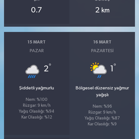
0.7
2
km
15 MART
16 MART
PAZAR
PAZARTESI
°
°
2
1
Şiddetli yağmurlu
Bölgesel düzensiz yağmur
yağışlı
Nem: %100
Rüzgar: 9 km/h
Nem: %96
Yağış Olasılığı: %94
Rüzgar: 9 km/h
Kar Olasılığı: %12
Yağış Olasılığı: %87
Kar Olasılığı: %9