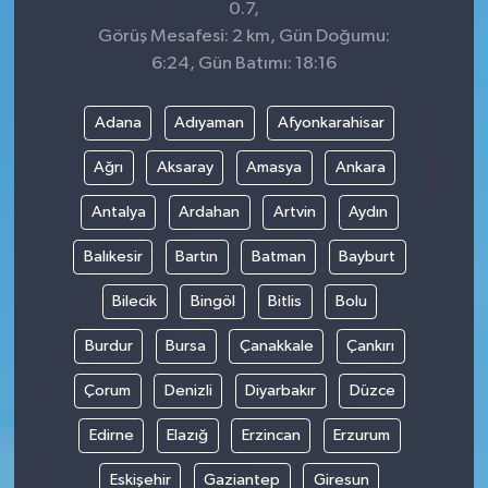
0.7,
Görüş Mesafesi: 2 km, Gün Doğumu:
6:24, Gün Batımı: 18:16
Adana
Adıyaman
Afyonkarahisar
Ağrı
Aksaray
Amasya
Ankara
Antalya
Ardahan
Artvin
Aydın
Balıkesir
Bartın
Batman
Bayburt
Bilecik
Bingöl
Bitlis
Bolu
Burdur
Bursa
Çanakkale
Çankırı
Çorum
Denizli
Diyarbakır
Düzce
Edirne
Elazığ
Erzincan
Erzurum
Eskişehir
Gaziantep
Giresun