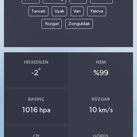
Tunceli
Uşak
Van
Yalova
Yozgat
Zonguldak
HISSEDILEN
NEM
°
-2
%99
BASINÇ
RÜZGAR
1016
10
hpa
km/s
ÇIY
GÖRÜŞ