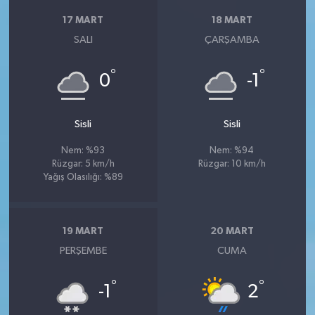
17 MART
18 MART
SALI
ÇARŞAMBA
°
°
0
-1
Sisli
Sisli
Nem: %93
Nem: %94
Rüzgar: 5 km/h
Rüzgar: 10 km/h
Yağış Olasılığı: %89
19 MART
20 MART
PERŞEMBE
CUMA
°
°
-1
2