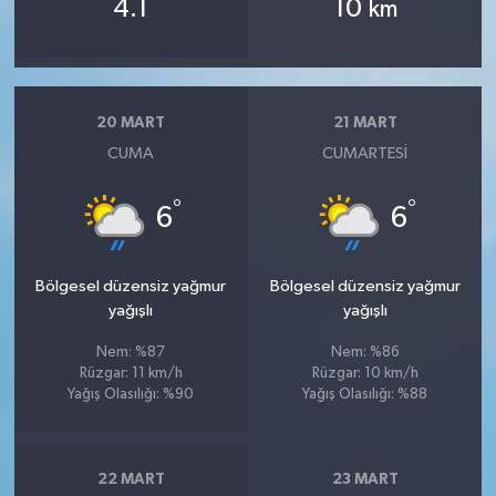
4.1
10
km
20 MART
21 MART
CUMA
CUMARTESI
°
°
6
6
Bölgesel düzensiz yağmur
Bölgesel düzensiz yağmur
yağışlı
yağışlı
Nem: %87
Nem: %86
Rüzgar: 11 km/h
Rüzgar: 10 km/h
Yağış Olasılığı: %90
Yağış Olasılığı: %88
22 MART
23 MART