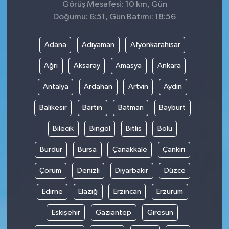
Görüş Mesafesi: 10 km, Gün
Doğumu: 6:51, Gün Batımı: 18:56
Adana
Adıyaman
Afyonkarahisar
Ağrı
Aksaray
Amasya
Ankara
Antalya
Ardahan
Artvin
Aydın
Balıkesir
Bartın
Batman
Bayburt
Bilecik
Bingöl
Bitlis
Bolu
Burdur
Bursa
Çanakkale
Çankırı
Çorum
Denizli
Diyarbakır
Düzce
Edirne
Elazığ
Erzincan
Erzurum
Eskişehir
Gaziantep
Giresun