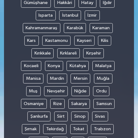
Gümüşhane
Hakkâri
Hatay
Iğdır
Isparta
İstanbul
İzmir
Kahramanmaraş
Karabük
Karaman
Kars
Kastamonu
Kayseri
Kilis
Kırıkkale
Kırklareli
Kırşehir
Kocaeli
Konya
Kütahya
Malatya
Manisa
Mardin
Mersin
Muğla
Muş
Nevşehir
Niğde
Ordu
Osmaniye
Rize
Sakarya
Samsun
Şanlıurfa
Siirt
Sinop
Sivas
Şırnak
Tekirdağ
Tokat
Trabzon