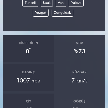
Tunceli
Uşak
Van
Yalova
Yozgat
Zonguldak
HISSEDILEN
NEM
°
8
%73
BASINÇ
RÜZGAR
1007
7
hpa
km/s
ÇIY
GÖRÜŞ