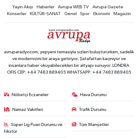
Yayın Akışı
Haberler
Avrupa WEB TV
Avrupa Gazete
Konserler
KÜLTÜR-SANAT
Genel
Spor
Ekonomi
Magazin
avruparadyocom, yepyeni temasıyla sizleri buluştururken, sadelik
ve modernizmi bir araya getiriyor. Şatafattan kaçınıyor ve
insanlara haber okuyabilecekleri bir altyapı sunuyor. LONDRA
OFİS CEP: +44 7483 889405 WHATSAPP: +44 7483 889405
Nöbetçi Eczaneler
Hava Durumu
Namaz Vakitleri
Trafik Durumu
Süper Lig Puan Durumu ve
Tüm Manşetler
Fikstür