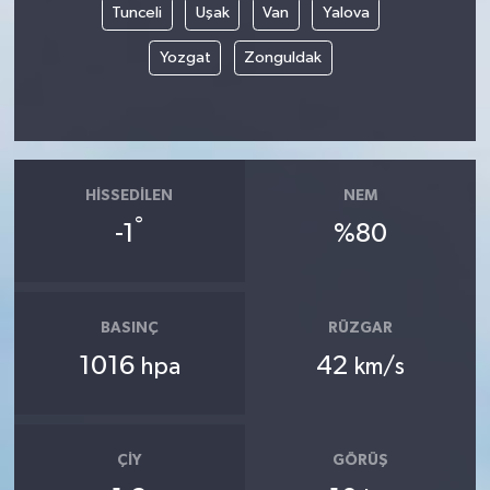
Tunceli
Uşak
Van
Yalova
Yozgat
Zonguldak
HISSEDILEN
NEM
°
-1
%80
BASINÇ
RÜZGAR
1016
42
hpa
km/s
ÇIY
GÖRÜŞ