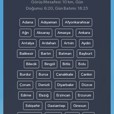
Görüş Mesafesi: 10 km, Gün
Doğumu: 6:20, Gün Batımı: 18:25
Adana
Adıyaman
Afyonkarahisar
Ağrı
Aksaray
Amasya
Ankara
Antalya
Ardahan
Artvin
Aydın
Balıkesir
Bartın
Batman
Bayburt
Bilecik
Bingöl
Bitlis
Bolu
Burdur
Bursa
Çanakkale
Çankırı
Çorum
Denizli
Diyarbakır
Düzce
Edirne
Elazığ
Erzincan
Erzurum
Eskişehir
Gaziantep
Giresun