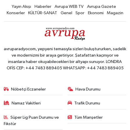
Yayın Akışı
Haberler
Avrupa WEB TV
Avrupa Gazete
Konserler
KÜLTÜR-SANAT
Genel
Spor
Ekonomi
Magazin
avruparadyocom, yepyeni temasıyla sizleri buluştururken, sadelik
ve modernizmi bir araya getiriyor. Şatafattan kaçınıyor ve
insanlara haber okuyabilecekleri bir altyapı sunuyor. LONDRA
OFİS CEP: +44 7483 889405 WHATSAPP: +44 7483 889405
Nöbetçi Eczaneler
Hava Durumu
Namaz Vakitleri
Trafik Durumu
Süper Lig Puan Durumu ve
Tüm Manşetler
Fikstür