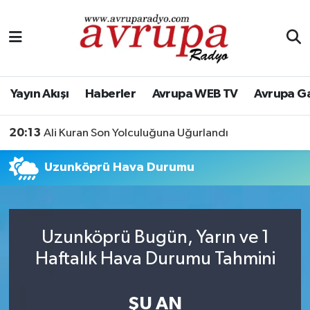
Yayın Akışı
Nöbetçi Eczaneler
Haberler
Hava Durumu
Yayın Akışı
Haberler
Avrupa WEB TV
Avrupa G
Avrupa WEB TV
Namaz Vakitleri
20:13
Ali Kuran Son Yolculuğuna Uğurlandı
Avrupa Gazete
Trafik Durumu
Uzunköprü Hava Durumu
Konserler
Süper Lig Puan Durumu ve Fikstür
KÜLTÜR-SANAT
Tüm Manşetler
Uzunköprü Bugün, Yarın ve 1
Haftalık Hava Durumu Tahmini
Genel
Son Dakika Haberleri
Spor
Haber Arşivi
ŞU AN