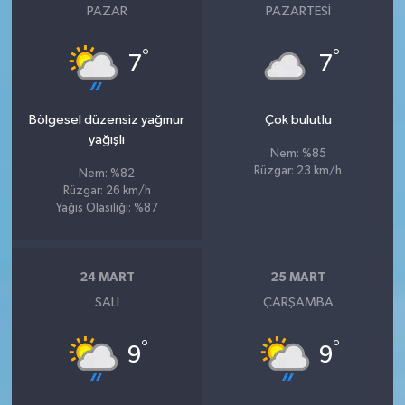
PAZAR
PAZARTESI
°
°
7
7
Bölgesel düzensiz yağmur
Çok bulutlu
yağışlı
Nem: %85
Rüzgar: 23 km/h
Nem: %82
Rüzgar: 26 km/h
Yağış Olasılığı: %87
24 MART
25 MART
SALI
ÇARŞAMBA
°
°
9
9