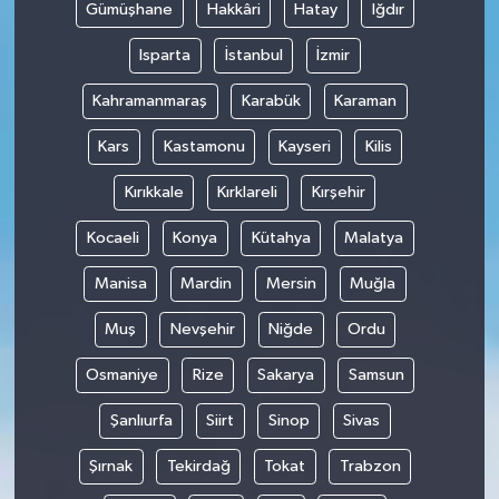
Gümüşhane
Hakkâri
Hatay
Iğdır
Isparta
İstanbul
İzmir
Kahramanmaraş
Karabük
Karaman
Kars
Kastamonu
Kayseri
Kilis
Kırıkkale
Kırklareli
Kırşehir
Kocaeli
Konya
Kütahya
Malatya
Manisa
Mardin
Mersin
Muğla
Muş
Nevşehir
Niğde
Ordu
Osmaniye
Rize
Sakarya
Samsun
Şanlıurfa
Siirt
Sinop
Sivas
Şırnak
Tekirdağ
Tokat
Trabzon