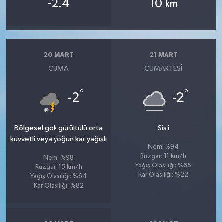
-2.4
10
km
20 MART
21 MART
CUMA
CUMARTESI
°
°
-2
-2
Bölgesel gök gürültülü orta
Sisli
kuvvetli veya yoğun kar yağışlı
Nem: %94
Rüzgar: 11 km/h
Nem: %98
Yağış Olasılığı: %65
Rüzgar: 15 km/h
Kar Olasılığı: %22
Yağış Olasılığı: %64
Kar Olasılığı: %82