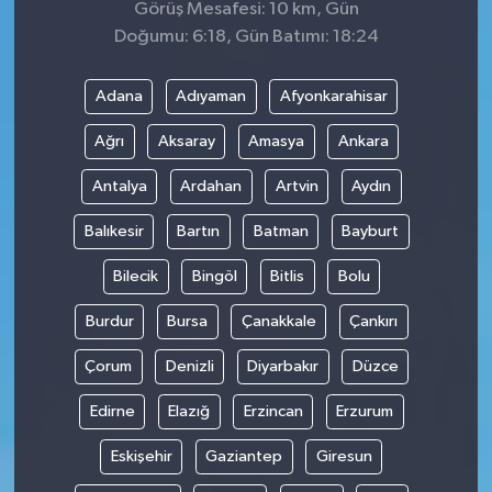
Görüş Mesafesi: 10 km, Gün
Doğumu: 6:18, Gün Batımı: 18:24
Adana
Adıyaman
Afyonkarahisar
Ağrı
Aksaray
Amasya
Ankara
Antalya
Ardahan
Artvin
Aydın
Balıkesir
Bartın
Batman
Bayburt
Bilecik
Bingöl
Bitlis
Bolu
Burdur
Bursa
Çanakkale
Çankırı
Çorum
Denizli
Diyarbakır
Düzce
Edirne
Elazığ
Erzincan
Erzurum
Eskişehir
Gaziantep
Giresun