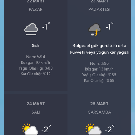
22 MART
23 MART
PAZAR
PAZARTESI
°
°
-1
-1
Sisli
Bölgesel gök gürültülü orta
kuvvetli veya yoğun kar yağışlı
Nem: %94
Rüzgar: 10 km/h
Nem: %96
Yağış Olasılığı: %83
Rüzgar: 13 km/h
Kar Olasılığı: %12
Yağış Olasılığı: %85
Kar Olasılığı: %69
24 MART
25 MART
SALI
ÇARŞAMBA
°
°
-2
-2