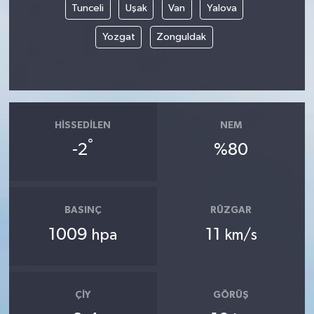
Tunceli
Uşak
Van
Yalova
Yozgat
Zonguldak
HISSEDILEN
NEM
°
-2
%80
BASINÇ
RÜZGAR
1009
11
hpa
km/s
ÇIY
GÖRÜŞ