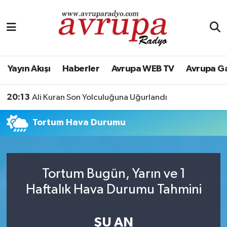
Yayın Akışı
Nöbetçi Eczaneler
Haberler
Hava Durumu
Yayın Akışı
Haberler
Avrupa WEB TV
Avrupa G
Avrupa WEB TV
Namaz Vakitleri
20:13
Ali Kuran Son Yolculuğuna Uğurlandı
Avrupa Gazete
Trafik Durumu
Tortum Hava Durumu
Konserler
Süper Lig Puan Durumu ve Fikstür
KÜLTÜR-SANAT
Tüm Manşetler
Tortum Bugün, Yarın ve 1
Haftalık Hava Durumu Tahmini
Genel
Son Dakika Haberleri
Spor
Haber Arşivi
ŞU AN