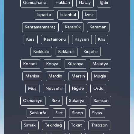
Gümüşhane
Hakkâri
Hatay
Iğdır
Isparta
İstanbul
İzmir
Kahramanmaraş
Karabük
Karaman
Kars
Kastamonu
Kayseri
Kilis
Kırıkkale
Kırklareli
Kırşehir
Kocaeli
Konya
Kütahya
Malatya
Manisa
Mardin
Mersin
Muğla
Muş
Nevşehir
Niğde
Ordu
Osmaniye
Rize
Sakarya
Samsun
Şanlıurfa
Siirt
Sinop
Sivas
Şırnak
Tekirdağ
Tokat
Trabzon