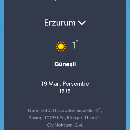
Ekonomi
Erzurum
Magazin
°
1
Güneşli
19 Mart Perşembe
15:15
°
Nem: %80, Hissedilen Sıcaklık: -2
,
Basınç: 1009 hPa, Rüzgar: 11 km/s,
Çiy Noktası: -2.4,