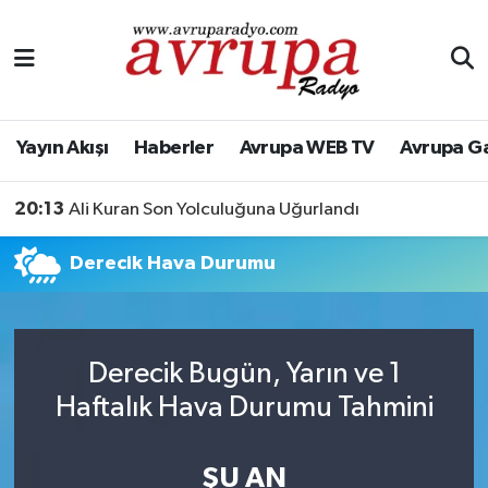
Yayın Akışı
Nöbetçi Eczaneler
Haberler
Hava Durumu
Yayın Akışı
Haberler
Avrupa WEB TV
Avrupa G
Avrupa WEB TV
Namaz Vakitleri
20:13
Ali Kuran Son Yolculuğuna Uğurlandı
Avrupa Gazete
Trafik Durumu
Derecik Hava Durumu
Konserler
Süper Lig Puan Durumu ve Fikstür
KÜLTÜR-SANAT
Tüm Manşetler
Derecik Bugün, Yarın ve 1
Haftalık Hava Durumu Tahmini
Genel
Son Dakika Haberleri
Spor
Haber Arşivi
ŞU AN