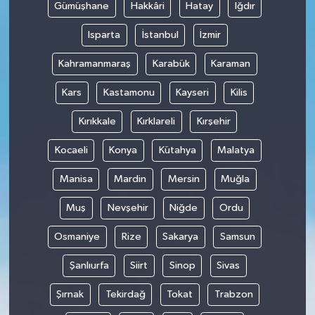
Gümüşhane
Hakkâri
Hatay
Iğdır
Isparta
İstanbul
İzmir
Kahramanmaraş
Karabük
Karaman
Kars
Kastamonu
Kayseri
Kilis
Kırıkkale
Kırklareli
Kırşehir
Kocaeli
Konya
Kütahya
Malatya
Manisa
Mardin
Mersin
Muğla
Muş
Nevşehir
Niğde
Ordu
Osmaniye
Rize
Sakarya
Samsun
Şanlıurfa
Siirt
Sinop
Sivas
Şırnak
Tekirdağ
Tokat
Trabzon