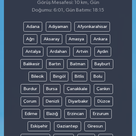
Görüş Mesafesi: 10 km, Gün
Doğumu: 6:01, Gün Batımı: 18:15
Adana
Adıyaman
Afyonkarahisar
Ağrı
Aksaray
Amasya
Ankara
Antalya
Ardahan
Artvin
Aydın
Balıkesir
Bartın
Batman
Bayburt
Bilecik
Bingöl
Bitlis
Bolu
Burdur
Bursa
Çanakkale
Çankırı
Çorum
Denizli
Diyarbakır
Düzce
Edirne
Elazığ
Erzincan
Erzurum
Eskişehir
Gaziantep
Giresun