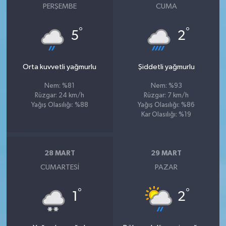
PERŞEMBE
CUMA
°
°
5
2
Orta kuvvetli yağmurlu
Şiddetli yağmurlu
Nem: %81
Nem: %93
Rüzgar: 24 km/h
Rüzgar: 7 km/h
Yağış Olasılığı: %88
Yağış Olasılığı: %86
Kar Olasılığı: %19
28 MART
29 MART
CUMARTESI
PAZAR
°
°
1
2