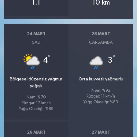
1.1
10
km
24 MART
25 MART
SALI
ÇARŞAMBA
°
°
4
3
Bölgesel düzensiz yağmur
Orta kuvvetli yağmurlu
yağışlı
Nem: %92
Rüzgar: 11 km/h
Nem: %70
Yağış Olasılığı: %83
Rüzgar: 12 km/h
Yağış Olasılığı: %89
26 MART
27 MART