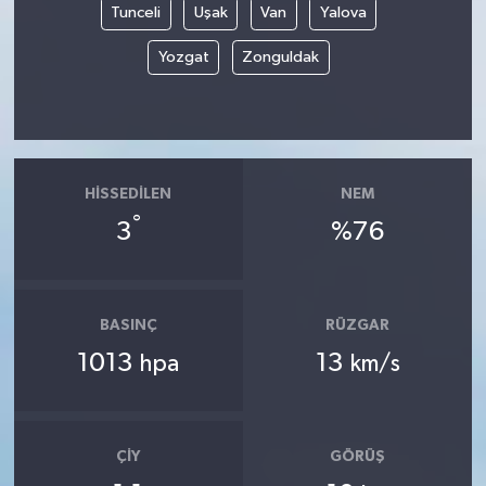
Tunceli
Uşak
Van
Yalova
Yozgat
Zonguldak
HISSEDILEN
NEM
°
3
%76
BASINÇ
RÜZGAR
1013
13
hpa
km/s
ÇIY
GÖRÜŞ