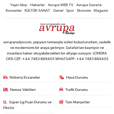
Yayın Akışı
Haberler
Avrupa WEB TV
Avrupa Gazete
Konserler
KÜLTÜR-SANAT
Genel
Spor
Ekonomi
Magazin
avruparadyocom, yepyeni temasıyla sizleri buluştururken, sadelik
ve modernizmi bir araya getiriyor. Şatafattan kaçınıyor ve
insanlara haber okuyabilecekleri bir altyapı sunuyor. LONDRA
OFİS CEP: +44 7483 889405 WHATSAPP: +44 7483 889405
Nöbetçi Eczaneler
Hava Durumu
Namaz Vakitleri
Trafik Durumu
Süper Lig Puan Durumu ve
Tüm Manşetler
Fikstür