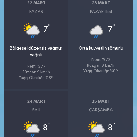
22 MART
23 MART
PAZAR
PAZARTESI
°
°
7
7
Bölgesel düzensiz yağmur
Orta kuvvetli yağmurlu
yağışlı
Nem: %72
Rüzgar: 9 km/h
Nem: %77
Yağış Olasılığı: %82
Rüzgar: 9 km/h
Yağış Olasılığı: %89
24 MART
25 MART
SALI
ÇARŞAMBA
°
°
8
8