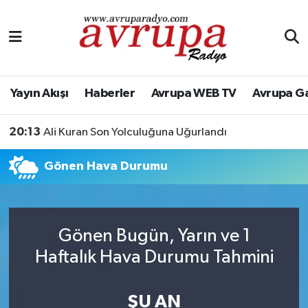
Yayın Akışı
Nöbetçi Eczaneler
Haberler
Hava Durumu
Yayın Akışı
Haberler
Avrupa WEB TV
Avrupa G
Avrupa WEB TV
Namaz Vakitleri
20:13
Ali Kuran Son Yolculuğuna Uğurlandı
Avrupa Gazete
Trafik Durumu
Gönen Hava Durumu
Konserler
Süper Lig Puan Durumu ve Fikstür
KÜLTÜR-SANAT
Tüm Manşetler
Gönen Bugün, Yarın ve 1
Haftalık Hava Durumu Tahmini
Genel
Son Dakika Haberleri
Spor
Haber Arşivi
ŞU AN