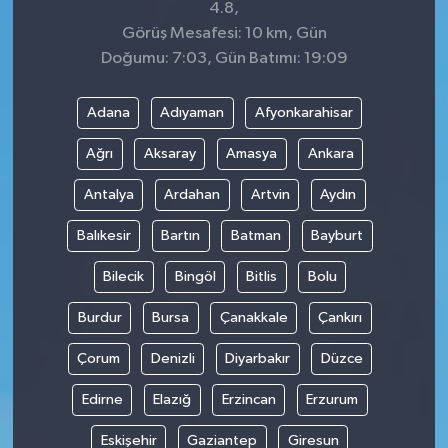
4.8,
Görüş Mesafesi: 10 km, Gün
Doğumu: 7:03, Gün Batımı: 19:09
Adana
Adıyaman
Afyonkarahisar
Ağrı
Aksaray
Amasya
Ankara
Antalya
Ardahan
Artvin
Aydın
Balıkesir
Bartın
Batman
Bayburt
Bilecik
Bingöl
Bitlis
Bolu
Burdur
Bursa
Çanakkale
Çankırı
Çorum
Denizli
Diyarbakır
Düzce
Edirne
Elazığ
Erzincan
Erzurum
Eskişehir
Gaziantep
Giresun