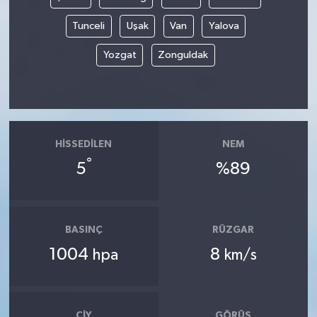
Tunceli
Uşak
Van
Yalova
Yozgat
Zonguldak
HISSEDILEN
NEM
°
5
%89
BASINÇ
RÜZGAR
1004
8
hpa
km/s
ÇIY
GÖRÜŞ