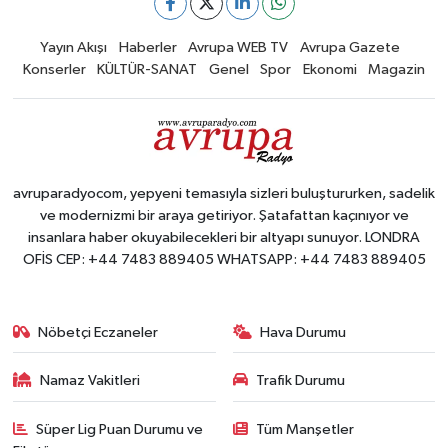
Yayın Akışı
Haberler
Avrupa WEB TV
Avrupa Gazete
Konserler
KÜLTÜR-SANAT
Genel
Spor
Ekonomi
Magazin
avruparadyocom, yepyeni temasıyla sizleri buluştururken, sadelik
ve modernizmi bir araya getiriyor. Şatafattan kaçınıyor ve
insanlara haber okuyabilecekleri bir altyapı sunuyor. LONDRA
OFİS CEP: +44 7483 889405 WHATSAPP: +44 7483 889405
Nöbetçi Eczaneler
Hava Durumu
Namaz Vakitleri
Trafik Durumu
Süper Lig Puan Durumu ve
Tüm Manşetler