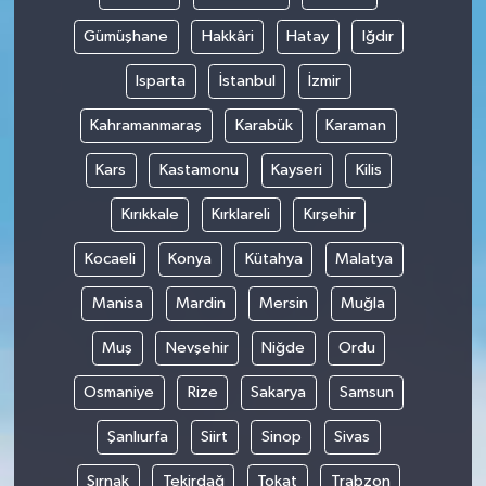
Gümüşhane
Hakkâri
Hatay
Iğdır
Isparta
İstanbul
İzmir
Kahramanmaraş
Karabük
Karaman
Kars
Kastamonu
Kayseri
Kilis
Kırıkkale
Kırklareli
Kırşehir
Kocaeli
Konya
Kütahya
Malatya
Manisa
Mardin
Mersin
Muğla
Muş
Nevşehir
Niğde
Ordu
Osmaniye
Rize
Sakarya
Samsun
Şanlıurfa
Siirt
Sinop
Sivas
Şırnak
Tekirdağ
Tokat
Trabzon