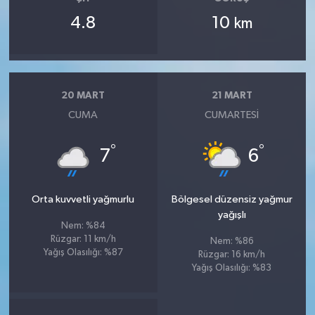
4.8
10
km
20 MART
21 MART
CUMA
CUMARTESI
°
°
7
6
Orta kuvvetli yağmurlu
Bölgesel düzensiz yağmur
yağışlı
Nem: %84
Rüzgar: 11 km/h
Nem: %86
Yağış Olasılığı: %87
Rüzgar: 16 km/h
Yağış Olasılığı: %83