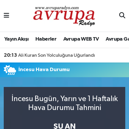
Yayın Akışı
Nöbetçi Eczaneler
Haberler
Hava Durumu
Yayın Akışı
Haberler
Avrupa WEB TV
Avrupa G
Avrupa WEB TV
Namaz Vakitleri
20:13
Ali Kuran Son Yolculuğuna Uğurlandı
Avrupa Gazete
Trafik Durumu
İncesu Hava Durumu
Konserler
Süper Lig Puan Durumu ve Fikstür
KÜLTÜR-SANAT
Tüm Manşetler
İncesu Bugün, Yarın ve 1 Haftalık
Hava Durumu Tahmini
Genel
Son Dakika Haberleri
Spor
Haber Arşivi
ŞU AN