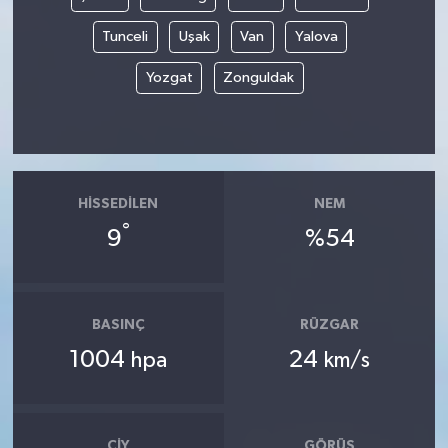
Tunceli
Uşak
Van
Yalova
Yozgat
Zonguldak
HISSEDILEN
NEM
°
9
%54
BASINÇ
RÜZGAR
1004
24
hpa
km/s
ÇIY
GÖRÜŞ