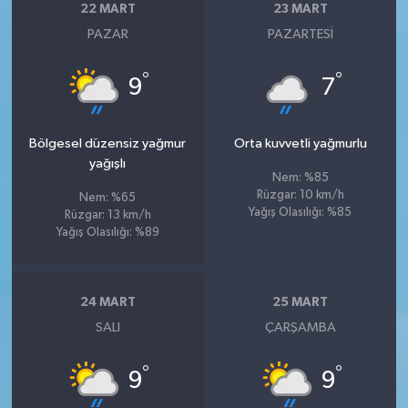
22 MART
23 MART
PAZAR
PAZARTESI
°
°
9
7
Bölgesel düzensiz yağmur
Orta kuvvetli yağmurlu
yağışlı
Nem: %85
Rüzgar: 10 km/h
Nem: %65
Yağış Olasılığı: %85
Rüzgar: 13 km/h
Yağış Olasılığı: %89
24 MART
25 MART
SALI
ÇARŞAMBA
°
°
9
9