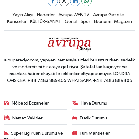
Yayın Akışı
Haberler
Avrupa WEB TV
Avrupa Gazete
Konserler
KÜLTÜR-SANAT
Genel
Spor
Ekonomi
Magazin
avruparadyocom, yepyeni temasıyla sizleri buluştururken, sadelik
ve modernizmi bir araya getiriyor. Şatafattan kaçınıyor ve
insanlara haber okuyabilecekleri bir altyapı sunuyor. LONDRA
OFİS CEP: +44 7483 889405 WHATSAPP: +44 7483 889405
Nöbetçi Eczaneler
Hava Durumu
Namaz Vakitleri
Trafik Durumu
Süper Lig Puan Durumu ve
Tüm Manşetler