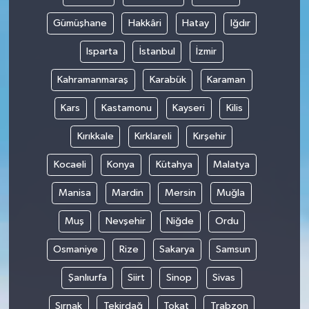
Gümüşhane
Hakkâri
Hatay
Iğdır
Isparta
İstanbul
İzmir
Kahramanmaraş
Karabük
Karaman
Kars
Kastamonu
Kayseri
Kilis
Kırıkkale
Kırklareli
Kırşehir
Kocaeli
Konya
Kütahya
Malatya
Manisa
Mardin
Mersin
Muğla
Muş
Nevşehir
Niğde
Ordu
Osmaniye
Rize
Sakarya
Samsun
Şanlıurfa
Siirt
Sinop
Sivas
Şırnak
Tekirdağ
Tokat
Trabzon