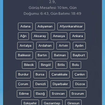
2.9,
Görüş Mesafesi: 10 km, Gün
Doğumu: 6:43, Gün Batımı: 18:49
Adana
Adıyaman
Afyonkarahisar
Ağrı
Aksaray
Amasya
Ankara
Antalya
Ardahan
Artvin
Aydın
Balıkesir
Bartın
Batman
Bayburt
Bilecik
Bingöl
Bitlis
Bolu
Burdur
Bursa
Çanakkale
Çankırı
Çorum
Denizli
Diyarbakır
Düzce
Edirne
Elazığ
Erzincan
Erzurum
Eskişehir
Gaziantep
Giresun