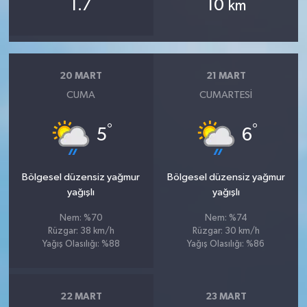
1.7
10
km
20 MART
21 MART
CUMA
CUMARTESI
°
°
5
6
Bölgesel düzensiz yağmur
Bölgesel düzensiz yağmur
yağışlı
yağışlı
Nem: %70
Nem: %74
Rüzgar: 38 km/h
Rüzgar: 30 km/h
Yağış Olasılığı: %88
Yağış Olasılığı: %86
22 MART
23 MART