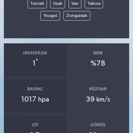
Tunceli
Uşak
Van
Yalova
Yozgat
Zonguldak
HISSEDILEN
NEM
°
1
%78
BASINÇ
RÜZGAR
1017
39
hpa
km/s
ÇIY
GÖRÜŞ