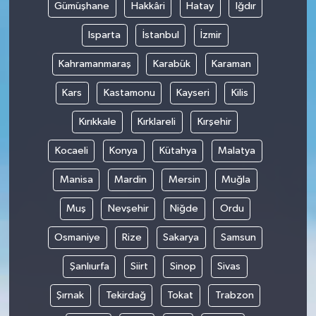
Gümüşhane
Hakkâri
Hatay
Iğdır
Isparta
İstanbul
İzmir
Kahramanmaraş
Karabük
Karaman
Kars
Kastamonu
Kayseri
Kilis
Kırıkkale
Kırklareli
Kırşehir
Kocaeli
Konya
Kütahya
Malatya
Manisa
Mardin
Mersin
Muğla
Muş
Nevşehir
Niğde
Ordu
Osmaniye
Rize
Sakarya
Samsun
Şanlıurfa
Siirt
Sinop
Sivas
Şırnak
Tekirdağ
Tokat
Trabzon