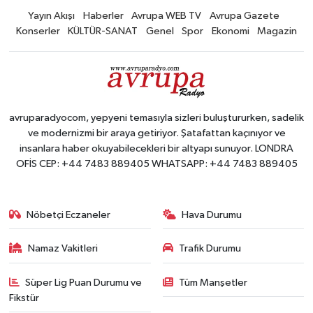
Yayın Akışı
Haberler
Avrupa WEB TV
Avrupa Gazete
Konserler
KÜLTÜR-SANAT
Genel
Spor
Ekonomi
Magazin
avruparadyocom, yepyeni temasıyla sizleri buluştururken, sadelik
ve modernizmi bir araya getiriyor. Şatafattan kaçınıyor ve
insanlara haber okuyabilecekleri bir altyapı sunuyor. LONDRA
OFİS CEP: +44 7483 889405 WHATSAPP: +44 7483 889405
Nöbetçi Eczaneler
Hava Durumu
Namaz Vakitleri
Trafik Durumu
Süper Lig Puan Durumu ve
Tüm Manşetler
Fikstür