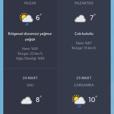
PAZAR
PAZARTESI
°
°
6
7
Bölgesel düzensiz yağmur
Çok bulutlu
yağışlı
Nem: %87
Rüzgar: 19 km/h
Nem: %90
Rüzgar: 22 km/h
Yağış Olasılığı: %89
24 MART
25 MART
SALI
ÇARŞAMBA
°
°
8
10