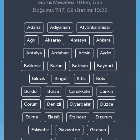
Görüş Mesafesi: 10 km, Gün
Doğumu: 7:17, Gün Batımı: 19:22
Adana
Adıyaman
Afyonkarahisar
Ağrı
Aksaray
Amasya
Ankara
Antalya
Ardahan
Artvin
Aydın
Balıkesir
Bartın
Batman
Bayburt
Bilecik
Bingöl
Bitlis
Bolu
Burdur
Bursa
Çanakkale
Çankırı
Çorum
Denizli
Diyarbakır
Düzce
Edirne
Elazığ
Erzincan
Erzurum
Eskişehir
Gaziantep
Giresun